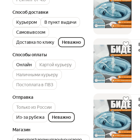
Способ доставки
Курьером
В пункт выдачи
Самовывозом
Доставка по клику
Неважно
Способы оплаты
Онлайн
Картой курьеру
Наличными курьеру
Постоплата в ПВЗ
Отправка
Только из России
Из-за рубежа
Неважно
Магазин
benxingshangwumaoyiyouxiangongsi