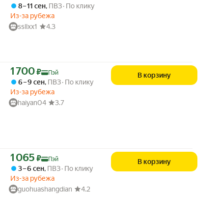
8 – 11 сен
,
ПВЗ
По клику
Из-за рубежа
ssllxx1
4.3
Цена с картой Яндекс Пэй 1700 ₽ вместо
1 700
₽
Пэй
В корзину
6 – 9 сен
,
ПВЗ
По клику
Из-за рубежа
haiyan04
3.7
Цена с картой Яндекс Пэй 1065 ₽ вместо
1 065
₽
Пэй
В корзину
3 – 6 сен
,
ПВЗ
По клику
Из-за рубежа
guohuashangdian
4.2