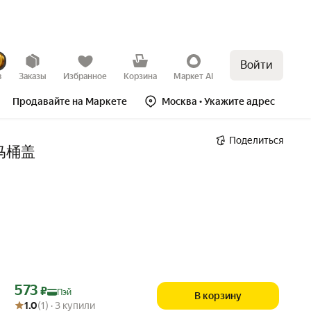
Войти
в
Заказы
Избранное
Корзина
Маркет AI
Продавайте на Маркете
Москва
• Укажите адрес
Поделиться
/马桶盖
Цена с картой Яндекс Пэй 573 ₽ вместо
573
₽
Пэй
В корзину
Рейтинг товара: 1.0 из 5
Оценок: (1) · 3 купили
1.0
(1) · 3 купили