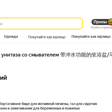
Призы
Колесо призо
Одежда
Покупайте как юрлицо
Покупайте как юрлицо
Продукты
для унитаза со смывателем 带冲水功能的坐浴盆
ний
Портативное биде для интимной гигиены, таз для сидячих
ванн и замачивания для беременных и пожилых