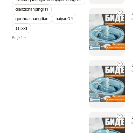
dianzichanping111
guohuashangdian
haiyan04
ssllxx1
Ещё 1