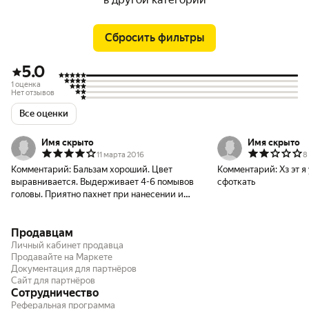
Сбросить фильтры
5.0
1 оценка
Нет отзывов
Все оценки
Имя скрыто
Имя скрыто
11 марта 2016
8
Комментарий:
Бальзам хороший. Цвет
Комментарий:
Хз эт я
выравнивается. Выдерживает 4-6 помывов
сфоткать
головы. Приятно пахнет при нанесении и
затем волосы так же имееют приятный
запах. Пользовалась разными оттенками.
Продавцам
Личный кабинет продавца
Продавайте на Маркете
Документация для партнёров
Сайт для партнёров
Сотрудничество
Реферальная программа