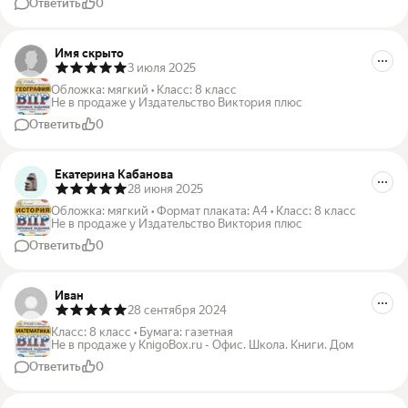
Ответить
0
Имя скрыто
3 июля 2025
Обложка
:
мягкий
•
Класс
:
8 класс
Не в продаже у Издательство Виктория плюс
Ответить
0
Екатерина Кабанова
28 июня 2025
Обложка
:
мягкий
•
Формат плаката
:
A4
•
Класс
:
8 класс
Не в продаже у Издательство Виктория плюс
Ответить
0
Иван
28 сентября 2024
Класс
:
8 класс
•
Бумага
:
газетная
Не в продаже у KnigoBox.ru - Офис. Школа. Книги. Дом
Ответить
0