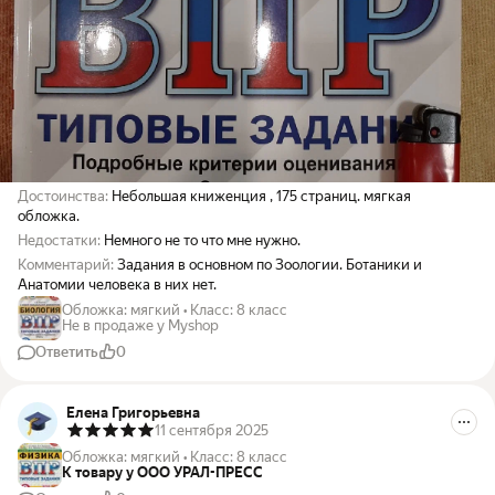
Достоинства:
Небольшая книженция , 175 страниц. мягкая
обложка.
Недостатки:
Немного не то что мне нужно.
Комментарий:
Задания в основном по Зоологии. Ботаники и
Анатомии человека в них нет.
Обложка
:
мягкий
•
Класс
:
8 класс
Не в продаже у Myshop
Ответить
0
Елена Григорьевна
11 сентября 2025
Обложка
:
мягкий
•
Класс
:
8 класс
К товару у ООО УРАЛ-ПРЕСС