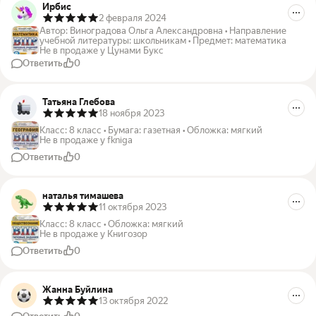
Ирбис
2 февраля 2024
Автор
:
Виноградова Ольга Александровна
•
Направление
учебной литературы
:
школьникам
•
Предмет
:
математика
Не в продаже у Цунами Букс
Ответить
0
Татьяна Глебова
18 ноября 2023
Класс
:
8 класс
•
Бумага
:
газетная
•
Обложка
:
мягкий
Не в продаже у fkniga
Ответить
0
наталья тимашева
11 октября 2023
Класс
:
8 класс
•
Обложка
:
мягкий
Не в продаже у Книгозор
Ответить
0
Жанна Буйлина
13 октября 2022