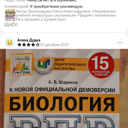
Недостатки:
Минусов нет, всё нормально.
Комментарий:
К приобретению рекомендую.
Автор
:
Виноградова Ольга Александровна
•
Направление
учебной литературы
:
школьникам
•
Предмет
:
математика
Не в продаже у Цунами Букс
1
0
Алена Дудка
10 декабря 2021