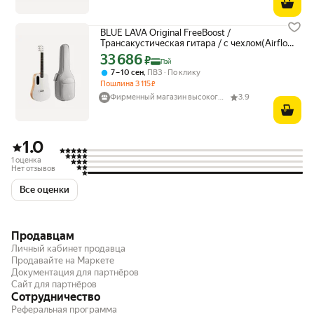
BLUE LAVA Original FreeBoost /
Трансакустическая гитара / с чехлом(Airflow
Bag), цвет белый
33 686
Цена с картой Яндекс Пэй 33686 ₽ вместо
₽
Пэй
,
7 – 10 сен
ПВЗ
По клику
Пошлина
3 115
₽
Фирменный магазин высокого качества.
3.9
1.0
1 оценка
Нет отзывов
Все оценки
Продавцам
Личный кабинет продавца
Продавайте на Маркете
Документация для партнёров
Сайт для партнёров
Сотрудничество
Реферальная программа