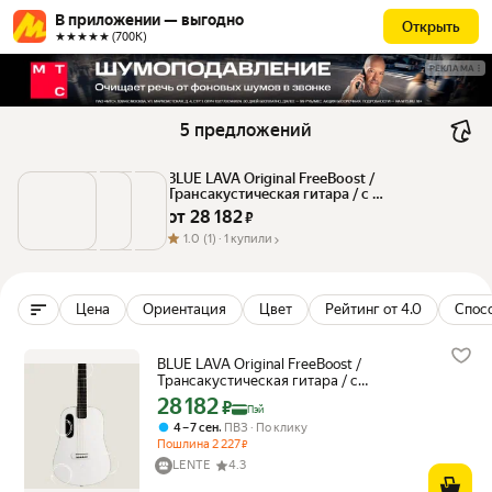
В приложении — выгодно
Открыть
★★★★★ (700К)
РЕКЛАМА
5 предложений
BLUE LAVA Original FreeBoost / 
Трансакустическая гитара / с 
чехлом(Airflow Bag), цвет белый
от 
28 182
 ₽
1.0
(1) ·
1 купили
Цена
Ориентация
Цвет
Рейтинг от 4.0
Спос
BLUE LAVA Original FreeBoost /
Трансакустическая гитара / с
чехлом(Airflow Bag), цвет белый
28 182
Цена с картой Яндекс Пэй 28182 ₽ вместо
₽
Пэй
,
4 – 7 сен
ПВЗ
По клику
Пошлина
2 227
₽
LENTE
4.3