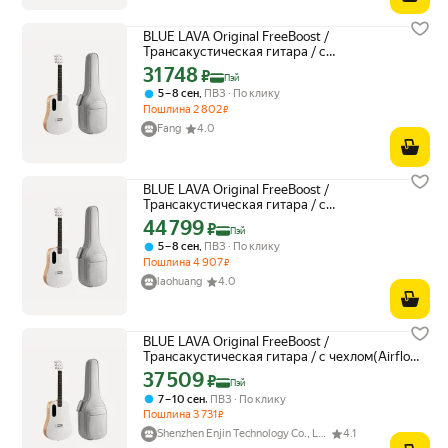
BLUE LAVA Original FreeBoost /
Трансакустическая гитара / с
чехлом(Airflow Bag), цвет белый
31 748
Цена с картой Яндекс Пэй 31748 ₽ вместо
₽
Пэй
,
5 – 8 сен
ПВЗ
По клику
Пошлина
2 802
₽
Fang
4.0
BLUE LAVA Original FreeBoost /
Трансакустическая гитара / с
чехлом(Airflow Bag), цвет белый
44 799
Цена с картой Яндекс Пэй 44799 ₽ вместо
₽
Пэй
,
5 – 8 сен
ПВЗ
По клику
Пошлина
4 907
₽
laohuang
4.0
BLUE LAVA Original FreeBoost /
Трансакустическая гитара / с чехлом(Airflow
Bag), цвет белый
37 509
Цена с картой Яндекс Пэй 37509 ₽ вместо
₽
Пэй
,
7 – 10 сен
ПВЗ
По клику
Пошлина
3 731
₽
Shenzhen Enjin Technology Co., Ltd.
4.1