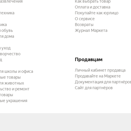
развлечения
Как выбрать товар
Оплата и доставка
техника
Покупайте как юрлицо
О сервисе
ика
Возвраты
 обувь
Журнал Маркета
ля дома
и уход
творчество
Продавцам
ад
Личный кабинет продавца
ля школы и офиса
Продавайте на Маркете
ные товары
Документация для партнёро
ля животных
Сайт для партнёров
ьство и ремонт
товары
ые украшения