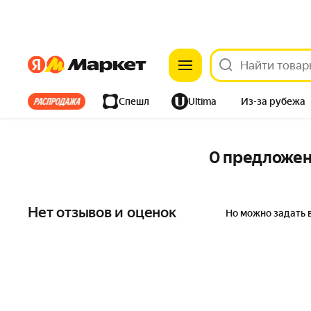
Яндекс
Яндекс
Все хиты
Спешл
Ultima
Из-за рубежа
Дом
Ремонт
Детям
Красота
Электроника
0 предложе
Нет отзывов и оценок
Но можно задать 