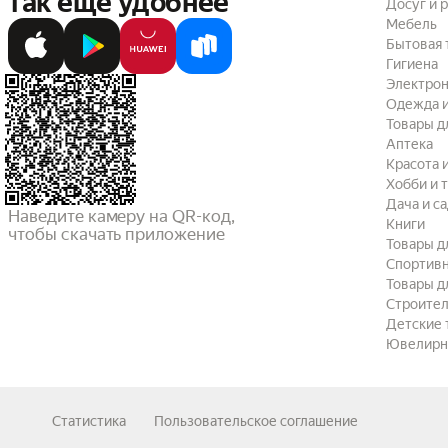
так ещё удобнее
Досуг и 
Мебель
Бытовая 
Гигиена
Электрон
Одежда и
Товары д
Аптека
Красота 
Хобби и 
Дача и с
Наведите камеру на QR-код,

Книги
чтобы скачать приложение
Товары д
Спортив
Товары д
Строител
Детские 
Ювелирн
Статистика
Пользовательское соглашение