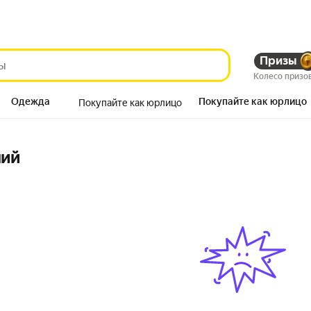
Призы
Колесо призо
Одежда
Покупайте как юрлицо
Покупайте как юрлицо
Продукты
ний