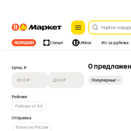
Яндекс
Яндекс
Все хиты
Спешл
Ultima
Из-за рубежа
Дом
Ремонт
Детям
Красота
Электроника
0 предложе
Цена, ₽
Сортировка товаров
От 0 ₽
До 0 ₽
Популярные
Рейтинг
Рейтинг от 4.0
Отправка
Только из России