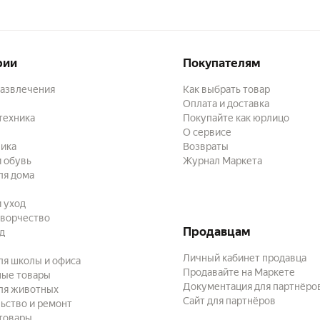
рии
Покупателям
развлечения
Как выбрать товар
Оплата и доставка
техника
Покупайте как юрлицо
О сервисе
ика
Возвраты
 обувь
Журнал Маркета
ля дома
и уход
творчество
Продавцам
ад
Личный кабинет продавца
ля школы и офиса
Продавайте на Маркете
ные товары
Документация для партнёро
ля животных
Сайт для партнёров
ьство и ремонт
товары