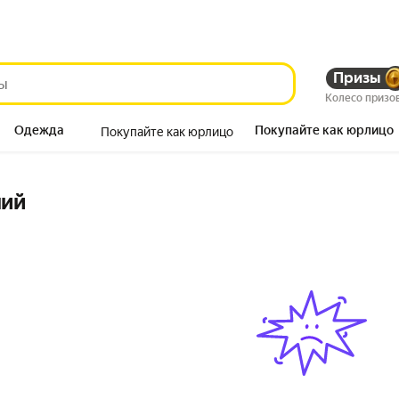
Призы
Колесо призо
Одежда
Покупайте как юрлицо
Покупайте как юрлицо
Продукты
ний