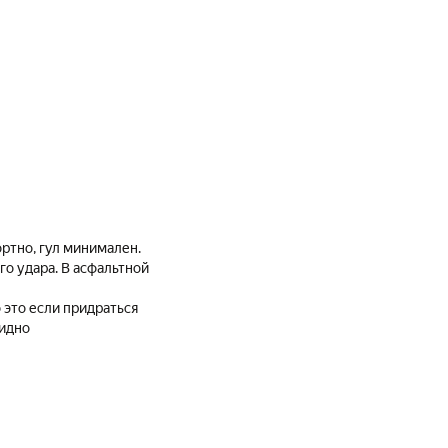
ортно, гул минимален.
го удара. В асфальтной
 это если придраться
видно