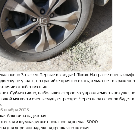
хал около 3 тыс км. Первые выводы: 1. Тихая. На трассе очень комф
одвеску не узнать, по гравийке приятно ехать, в ямах нет выраженно
 отличии от жёстких шин
 нет. Субъективно, на больших скоростях управляемость похуже, но
 такой мягкости очень смущает ресурс. Через пару сезонов будет 
к
6 ноября 2023
кая боковина надежная
 жеская и шумная,может пока новая,поехал 5000
ина для деревни,надежная,крепкая но жоская.