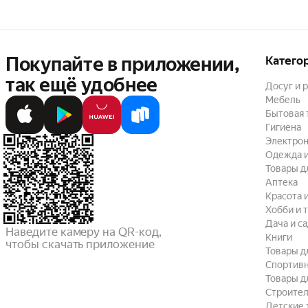
Покупайте в приложении,
Катего
так ещё удобнее
Досуг и 
Мебель
Бытовая 
Гигиена
Электрон
Одежда и
Товары д
Аптека
Красота 
Хобби и 
Дача и с
Наведите камеру на QR-код,

Книги
чтобы скачать приложение
Товары д
Спортив
Товары д
Строител
Детские 