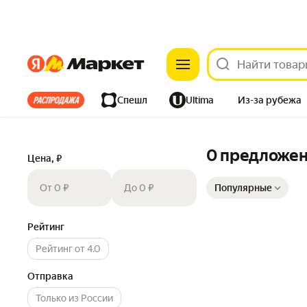
Яндекс
Яндекс
Все хиты
Спешл
Ultima
Из-за рубежа
Дом
Ремонт
Детям
Красота
Электроника
0 предложе
Цена, ₽
Сортировка товаров
От 0 ₽
До 0 ₽
Популярные
Рейтинг
Рейтинг от 4.0
Отправка
Только из России