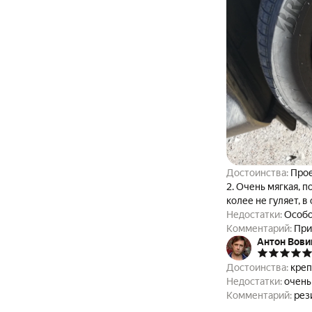
Достоинства:
Прое
2. Очень мягкая, п
колее не гуляет, в
Недостатки:
Особо
Комментарий:
При
Антон Вови
Достоинства:
креп
Недостатки:
очень
Комментарий:
рез