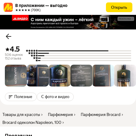
В приложении — выгодно
Открыть
★★★★★ (700К)
РЕКЛАМА
4.5
506 оценок
152 отзыва
Полезные
С фото и видео
Товары для красоты
Парфюмерия
Парфюмерия Brocard
Brocard одеколон Napoleon, 100
Продавцам