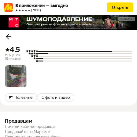
В приложении — выгодно
Открыть
★★★★★ (700К)
РЕКЛАМА
4.5
19 оценок
15 отзывов
Полезные
С фото и видео
Продавцам
Личный кабинет продавца
Продавайте на Маркете
Документация для партнёров