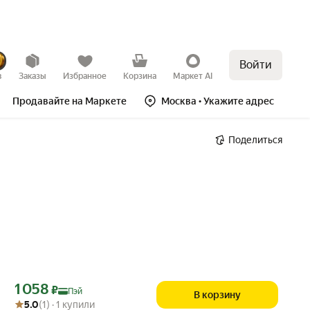
Войти
в
Заказы
Избранное
Корзина
Маркет AI
Продавайте на Маркете
Москва
• Укажите адрес
Поделиться
Цена с картой Яндекс Пэй 1058 ₽ вместо
1 058
₽
Пэй
В корзину
Рейтинг товара: 5.0 из 5
Оценок: (1) · 1 купили
5.0
(1) · 1 купили