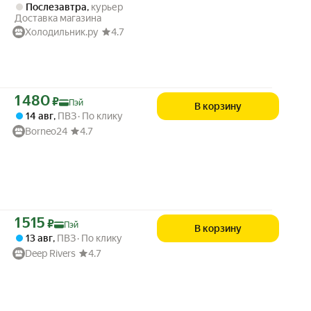
Послезавтра
,
курьер
Доставка магазина
Холодильник.ру
4.7
Цена с картой Яндекс Пэй 1480 ₽ вместо
1 480
₽
Пэй
В корзину
14 авг
,
ПВЗ
По клику
Borneo24
4.7
Цена с картой Яндекс Пэй 1515 ₽ вместо
1 515
₽
Пэй
В корзину
13 авг
,
ПВЗ
По клику
Deep Rivers
4.7