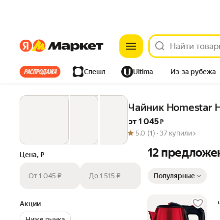
Яндекс
Яндекс
Все хиты
Спешл
Ultima
Из-за рубежа
Дом
Ремонт
Детям
Красота
Электроника
Чайник Homestar HS
от 
1 045
 ₽
5.0
(1) ·
37 купили
12 предложе
Цена, ₽
Сортировка товаров
От 1 045 ₽
До 1 515 ₽
Популярные
Акции
Ниже рынка