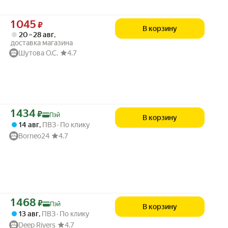
Цена 1045 ₽ вместо
1 045
₽
В корзину
20 – 28 авг
,
доставка магазина
Шутова О.С.
4.7
Цена с картой Яндекс Пэй 1434 ₽ вместо
1 434
₽
Пэй
В корзину
14 авг
,
ПВЗ
По клику
Borneo24
4.7
Цена с картой Яндекс Пэй 1468 ₽ вместо
1 468
₽
Пэй
В корзину
13 авг
,
ПВЗ
По клику
Deep Rivers
4.7