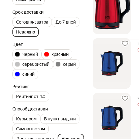
Срок доставки
Сегодня‐завтра
До 7 дней
Неважно
Цвет
черный
красный
серебристый
серый
синий
Рейтинг
Рейтинг от 4.0
Способ доставки
Курьером
В пункт выдачи
Самовывозом
Доставка по клику
Неважно