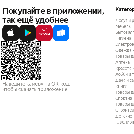
Покупайте в приложении,
Катего
так ещё удобнее
Досуг и 
Мебель
Бытовая 
Гигиена
Электрон
Одежда и
Товары д
Аптека
Красота 
Хобби и 
Дача и с
Наведите камеру на QR-код,

Книги
чтобы скачать приложение
Товары д
Спортив
Товары д
Строител
Детские 
Ювелирн