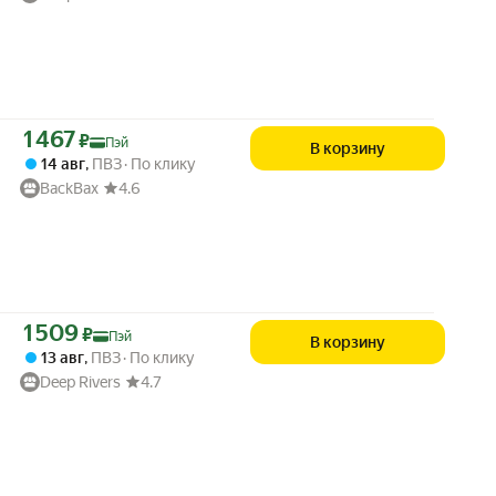
Цена с картой Яндекс Пэй 1467 ₽ вместо
1 467
₽
Пэй
В корзину
14 авг
,
ПВЗ
По клику
BackBax
4.6
Цена с картой Яндекс Пэй 1509 ₽ вместо
1 509
₽
Пэй
В корзину
13 авг
,
ПВЗ
По клику
Deep Rivers
4.7