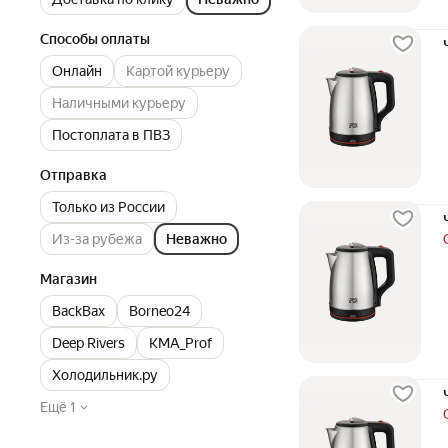
Способы оплаты
Онлайн
Картой курьеру
Наличными курьеру
Постоплата в ПВЗ
Отправка
Только из России
Из-за рубежа
Неважно
Магазин
BackBax
Borneo24
Deep Rivers
KMA_Prof
Холодильник.ру
Ещё 1