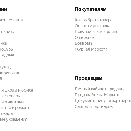
рии
Покупателям
развлечения
Как выбрать товар
Оплата и доставка
техника
Покупайте как юрлицо
О сервисе
ика
Возвраты
 обувь
Журнал Маркета
ля дома
и уход
творчество
Продавцам
ад
Личный кабинет продавца
ля школы и офиса
Продавайте на Маркете
ные товары
Документация для партнёро
ля животных
Сайт для партнёров
ьство и ремонт
товары
ые украшения