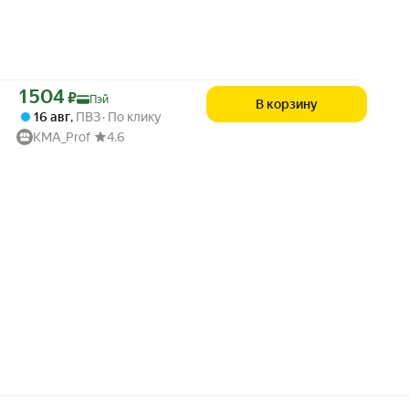
Цена с картой Яндекс Пэй 1504 ₽ вместо
1 504
₽
Пэй
В корзину
16 авг
,
ПВЗ
По клику
KMA_Prof
4.6