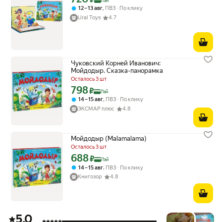
Пэй
,
12 – 13 авг
ПВЗ
По клику
Ural Toys
4.7
Чуковский Корней Иванович:
Мойдодыр. Сказка-панорамка
Осталось 3 шт
798
Цена с картой Яндекс Пэй 798 ₽ вместо
₽
Пэй
,
14 – 15 авг
ПВЗ
По клику
ЭКСМАР плюс
4.8
Мойдодыр (Malamalama)
Осталось 3 шт
688
Цена с картой Яндекс Пэй 688 ₽ вместо
₽
Пэй
,
14 – 15 авг
ПВЗ
По клику
Книгозор
4.8
5.0