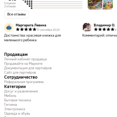
5 оценок
2 отзыва
Все отзывы
Маргарита Левина
Владимир О.
17 сентября 2023
3
Достоинства:
красивая книжка для
Комментарий:
отличн
маленького ребенка
Продавцам
Личный кабинет продавца
Продавайте на Маркете
Документация для партнёров
Сайт для партнёров
Сотрудничество
Реферальная программа
Категории
Досуг и развлечения
Мебель
Бытовая техника
Гигиена
Электроника
Одежда и обувь