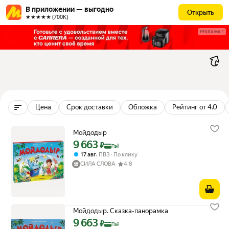
В приложении — выгодно
Открыть
★★★★★ (700К)
РЕКЛАМА
Цена
Срок доставки
Обложка
Рейтинг от 4.0
Мойдодыр
9 663
Цена с картой Яндекс Пэй 9663 ₽ вместо
₽
Пэй
,
17 авг
ПВЗ
По клику
СИЛА СЛОВА
4.8
Мойдодыр. Сказка-панорамка
9 663
Цена с картой Яндекс Пэй 9663 ₽ вместо
₽
Пэй