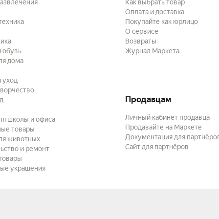
развлечения
Как выбрать товар
Оплата и доставка
техника
Покупайте как юрлицо
О сервисе
ика
Возвраты
 обувь
Журнал Маркета
ля дома
и уход
творчество
Продавцам
ад
Личный кабинет продавца
ля школы и офиса
Продавайте на Маркете
ные товары
Документация для партнёро
ля животных
Сайт для партнёров
ьство и ремонт
товары
ые украшения