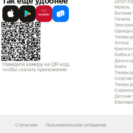
так ещё удобнее
Досуг и 
Мебель
Бытовая 
Гигиена
Электрон
Одежда и
Товары д
Аптека
Красота 
Хобби и 
Дача и с
Наведите камеру на QR-код,

Книги
чтобы скачать приложение
Товары д
Спортив
Товары д
Строител
Детские 
Ювелирн
Статистика
Пользовательское соглашение