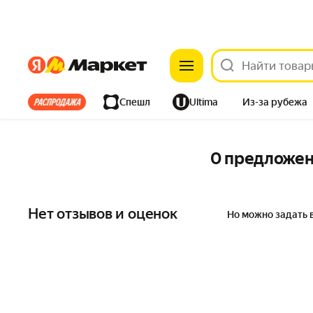
Яндекс
Яндекс
Все хиты
Спешл
Ultima
Из-за рубежа
Дом
Ремонт
Детям
Красота
Электроника
0 предложе
Нет отзывов и оценок
Но можно задать 