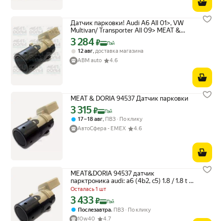
Датчик парковки! Audi A6 All 01>, VW
Multivan/ Transporter All 09> MEAT &
DORIA арт. 94537
3 284
Цена с картой Яндекс Пэй 3284 ₽ вместо
₽
Пэй
,
12 авг
доставка магазина
ABM auto
4.6
MEAT & DORIA 94537 Датчик парковки
3 315
Цена с картой Яндекс Пэй 3315 ₽ вместо
₽
Пэй
,
17 – 18 авг
ПВЗ
По клику
АвтоСфера - ЕМЕХ
4.6
MEAT&DORIA 94537 датчик
парктроника audi: a6 (4b2, c5) 1.8 / 1.8 t /
1.8 t quattro / 1.9 tdi / 2.0 / 2.4 / 2.4 quattro
Осталась 1 шт
/ 2.5 tdi / 2.5
3 433
Цена с картой Яндекс Пэй 3433 ₽ вместо
₽
Пэй
,
Послезавтра
ПВЗ
По клику
10w40
4.7