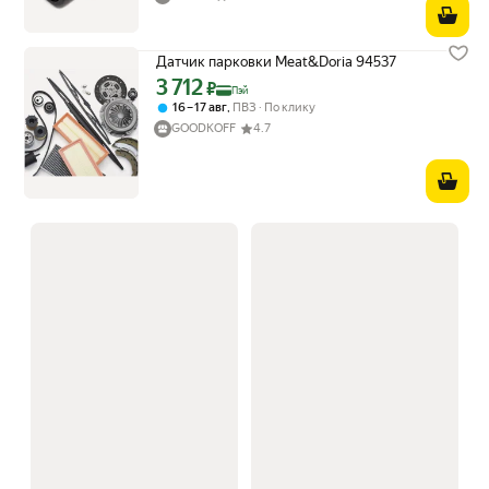
Датчик парковки Meat&Doria 94537
3 712
Цена с картой Яндекс Пэй 3712 ₽ вместо
₽
Пэй
,
16 – 17 авг
ПВЗ
По клику
GOODKOFF
4.7