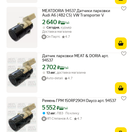
MEATDORIA 94537 Датчики парковки
Audi A6 (4B2 C5) VW Transporter V
2 640
Цена с картой Яндекс Пэй 2640 ₽ вместо
₽
Пэй
,
Сегодня
курьер
Доставка магазина
Ол Партс
4.7
Датчик парковки MEAT & DORIA арт.
94537
2 702
Цена с картой Яндекс Пэй 2702 ₽ вместо
₽
Пэй
,
13 авг
доставка магазина
Avto-detali
4.7
Ремень ГРМ 150RP290H Dayco арт. 94537
5 552
Цена с картой Яндекс Пэй 5552 ₽ вместо
₽
Пэй
,
12 авг
ПВЗ
По клику
ИП Степанов А.С.
4.7