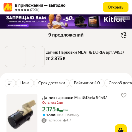
В приложении — выгодно
Открыть
★★★★★ (700К)
РЕКЛАМА
9 предложений
Датчик Парковки MEAT & DORIA арт. 94537
от 
2 375
 ₽
Цена
Срок доставки
Рейтинг от 4.0
Способ дост
Датчик парковки Meat&Doria 94537
Осталось 2 шт
2 375
Цена с картой Яндекс Пэй 2375 ₽ вместо
₽
Пэй
,
12 авг
ПВЗ
По клику
Партерра
4.7