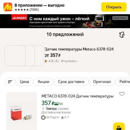
В приложении — выгодно
Открыть
★★★★★ (700К)
РЕКЛАМА
10 предложений
Датчик температуры Metaco 6378-024
от 
357
 ₽
4.8
(4) ·
14 купили
Цена
Акции
Срок доставки
Оригинал
Рейти
METACO 6378-024 Датчик температуры
357
Цена с картой Яндекс Пэй 357 ₽ вместо
₽
Пэй
,
Завтра
курьер
Доставка магазина
Ол Партс
4.7