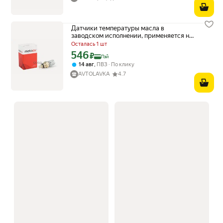
Датчики температуры масла в
заводском исполнении, применяется на
Ford Mondeo V, с 2015 года. METACO арт.
Осталась 1 шт
6378-024
546
Цена с картой Яндекс Пэй 546 ₽ вместо
₽
Пэй
,
14 авг
ПВЗ
По клику
AVTOLAVKA
4.7