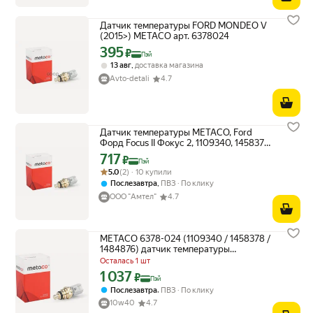
Датчик температуры FORD MONDEO V
(2015>) METACO арт. 6378024
395
Цена с картой Яндекс Пэй 395 ₽ вместо
₽
Пэй
,
13 авг
доставка магазина
Avto-detali
4.7
Датчик температуры METACO, Ford
Форд Focus II Фокус 2, 1109340, 1458378,
6378-024
717
Цена с картой Яндекс Пэй 717 ₽ вместо
₽
Пэй
Рейтинг товара: 5.0 из 5
Оценок: (2) · 10 купили
5.0
(2) · 10 купили
,
Послезавтра
ПВЗ
По клику
ООО "Амтел"
4.7
METACO 6378-024 (1109340 / 1458378 /
1484876) датчик температуры
охлаждающей жидкости
Осталась 1 шт
1 037
Цена с картой Яндекс Пэй 1037 ₽ вместо
₽
Пэй
,
Послезавтра
ПВЗ
По клику
10w40
4.7