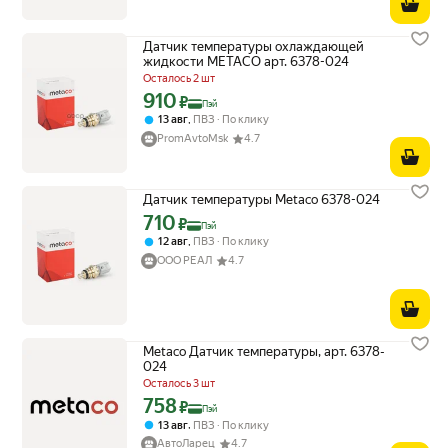
Датчик температуры охлаждающей
жидкости METACO арт. 6378-024
Осталось 2 шт
910
Цена с картой Яндекс Пэй 910 ₽ вместо
₽
Пэй
,
13 авг
ПВЗ
По клику
PromAvtoMsk
4.7
Датчик температуры Metaco 6378-024
710
Цена с картой Яндекс Пэй 710 ₽ вместо
₽
Пэй
,
12 авг
ПВЗ
По клику
ООО РЕАЛ
4.7
Metaco Датчик температуры, арт. 6378-
024
Осталось 3 шт
758
Цена с картой Яндекс Пэй 758 ₽ вместо
₽
Пэй
,
13 авг
ПВЗ
По клику
АвтоЛарец
4.7