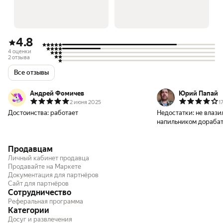
4.8
4 оценки
2 отзыва
Все отзывы
Андрей Фомичев
Юрий Папай
2 июня 2025
1
Достоинства:
работает
Недостатки:
не влази
напильником дораба
Продавцам
Личный кабинет продавца
Продавайте на Маркете
Документация для партнёров
Сайт для партнёров
Сотрудничество
Реферальная программа
Категории
Досуг и развлечения