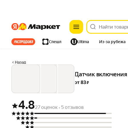
Яндекс
Яндекс
Все хиты
Спешл
Ultima
Из-за рубежа
Дом
Ремонт
Детям
Красота
Электроника
Назад
Датчик включения
от 
83
 ₽
4.8
27 оценок
5 отзывов
•