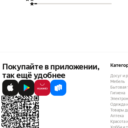
Покупайте в приложении,
Катего
так ещё удобнее
Досуг и 
Мебель
Бытовая 
Гигиена
Электрон
Одежда и
Товары д
Аптека
Красота 
Хобби и 