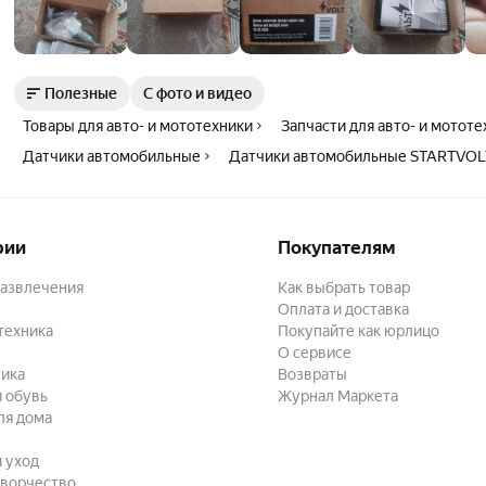
Полезные
С фото и видео
Товары для авто- и мототехники
Запчасти для авто- и мотот
Датчики автомобильные
Датчики автомобильные STARTVOL
рии
Покупателям
развлечения
Как выбрать товар
Оплата и доставка
техника
Покупайте как юрлицо
О сервисе
ика
Возвраты
 обувь
Журнал Маркета
ля дома
и уход
творчество