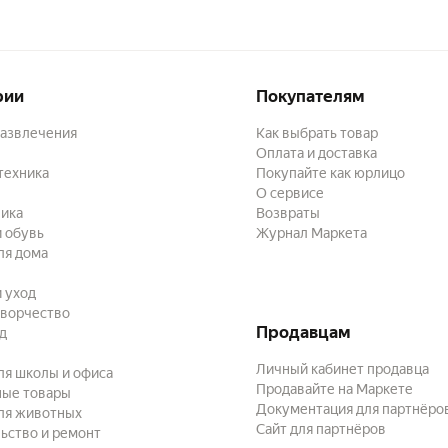
рии
Покупателям
развлечения
Как выбрать товар
Оплата и доставка
техника
Покупайте как юрлицо
О сервисе
ика
Возвраты
 обувь
Журнал Маркета
ля дома
и уход
творчество
Продавцам
ад
Личный кабинет продавца
ля школы и офиса
Продавайте на Маркете
ные товары
Документация для партнёро
ля животных
Сайт для партнёров
ьство и ремонт