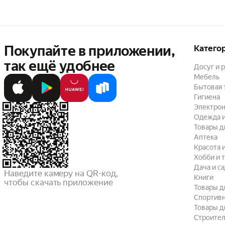
Покупайте в приложении,
Катего
так ещё удобнее
Досуг и 
Мебель
Бытовая 
Гигиена
Электрон
Одежда и
Товары д
Аптека
Красота 
Хобби и 
Дача и с
Наведите камеру на QR-код,

Книги
чтобы скачать приложение
Товары д
Спортив
Товары д
Строител