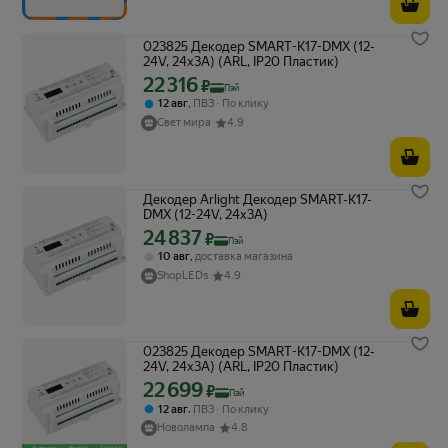
023825 Декодер SMART-K17-DMX (12-
24V, 24x3A) (ARL, IP20 Пластик)
22 316
Цена с картой Яндекс Пэй 22316 ₽ вместо
₽
Пэй
,
12 авг
ПВЗ
По клику
Свет мира
4.9
Декодер Arlight Декодер SMART-K17-
DMX (12-24V, 24x3A)
24 837
Цена с картой Яндекс Пэй 24837 ₽ вместо
₽
Пэй
,
10 авг
доставка магазина
ShopLEDs
4.9
023825 Декодер SMART-K17-DMX (12-
24V, 24x3A) (ARL, IP20 Пластик)
22 699
Цена с картой Яндекс Пэй 22699 ₽ вместо
₽
Пэй
,
12 авг
ПВЗ
По клику
Новолампа
4.8