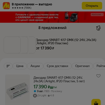
В приложении — выгодно
Открыть
★★★★★ (700К)
РЕКЛАМА
8 предложений
Декодер SMART-K17-DMX (12-24V, 24x3A) 
(Arlight, IP20 Пластик)
от 
17 390
 ₽
Цена
Акции
Срок доставки
Оригинал
Рейти
Декодер SMART-K17-DMX (12-24V,
24x3A) (Arlight, IP20 Пластик, 5 лет)
17 390
Цена с картой Яндекс Пэй 17390 ₽ вместо
₽
Пэй
,
9 авг
ПВЗ
По клику
LS-Light
4.8