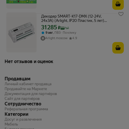
Декодер SMART-K17-DMX (12-24V,
24x3A) (Arlight, IP20 Пластик, 5 лет)
023825
31 285
Цена с картой Яндекс Пэй 31285 ₽ вместо
₽
Пэй
,
9 авг
ПВЗ
По клику
Arlight.moscow
4.9
Нет отзывов и оценок
Продавцам
Личный кабинет продавца
Продавайте на Маркете
Документация для партнёров
Сайт для партнёров
Сотрудничество
Реферальная программа
Категории
Досуг и развлечения
Мебель