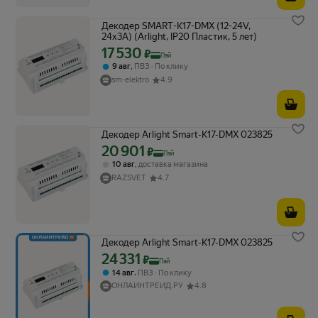
Декодер SMART-K17-DMX (12-24V,
24x3A) (Arlight, IP20 Пластик, 5 лет)
17 530
Цена с картой Яндекс Пэй 17530 ₽ вместо
₽
Пэй
,
9 авг
ПВЗ
По клику
sm-elektro
4.9
Декодер Arlight Smart-K17-DMX 023825
20 901
Цена с картой Яндекс Пэй 20901 ₽ вместо
₽
Пэй
,
10 авг
доставка магазина
RAZSVET
4.7
Декодер Arlight Smart-K17-DMX 023825
24 331
Цена с картой Яндекс Пэй 24331 ₽ вместо
₽
Пэй
,
14 авг
ПВЗ
По клику
ОНЛАЙНТРЕЙД.РУ
4.8