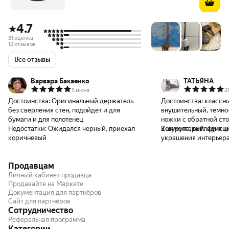
4.7
31 оценка
12 отзывов
Все отзывы
Варвара Бакаенко
ТАТЬЯНА
5 июня
2
Достоинства:
Оригинальный держатель
Достоинства:
классны
без сверления стен, подойдет и для
внушительный, темно-
бумаги и для полотенец
ножки с обратной ст
Недостатки:
Ожидался черный, приехал
2 шурупа, выглядит 
Комментарий:
функци
коричневый
украшения интерьер
Продавцам
Личный кабинет продавца
Продавайте на Маркете
Документация для партнёров
Сайт для партнёров
Сотрудничество
Реферальная программа
Категории