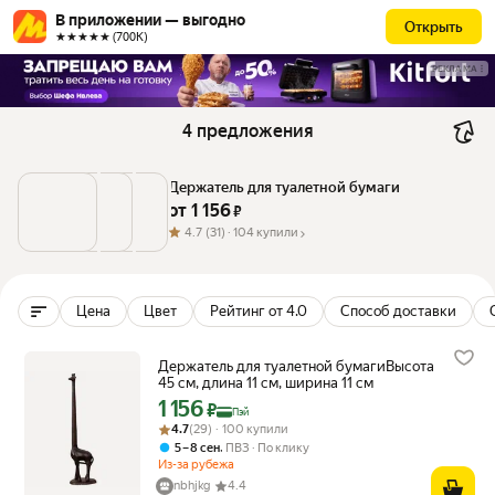
В приложении — выгодно
Открыть
★★★★★ (700К)
РЕКЛАМА
4 предложения
Держатель для туалетной бумаги
от 
1 156
 ₽
4.7
(31) ·
104 купили
Цена
Цвет
Рейтинг от 4.0
Способ доставки
Держатель для туалетной бумагиВысота
45 см, длина 11 см, ширина 11 см
1 156
Цена с картой Яндекс Пэй 1156 ₽ вместо
₽
Пэй
Рейтинг товара: 4.7 из 5
Оценок: (29) · 100 купили
4.7
(29) · 100 купили
,
5 – 8 сен
ПВЗ
По клику
Из-за рубежа
nbhjkg
4.4