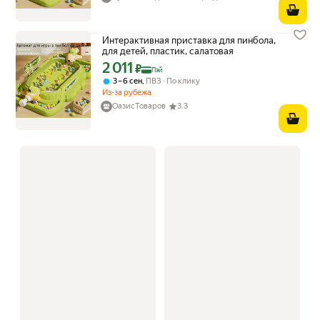
Интерактивная приставка для пинбола,
для детей, пластик, салатовая
2 011
Цена с картой Яндекс Пэй 2011 ₽ вместо
₽
Пэй
,
3 – 6 сен
ПВЗ
По клику
Из-за рубежа
ОазисТоваров
3.3