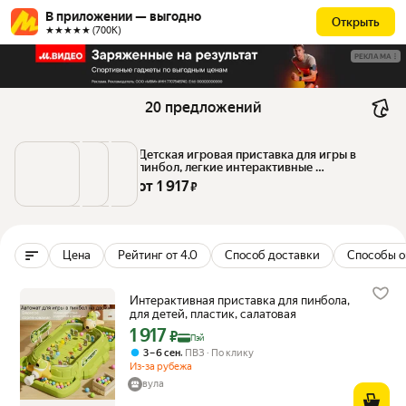
В приложении — выгодно
Открыть
★★★★★ (700К)
РЕКЛАМА
20 предложений
Детская игровая приставка для игры в 
пинбол, легкие интерактивные 
развивающие игрушки, подходящие для 
от 
1 917
 ₽
мальчиков и девочек, время для игр 
родителей и детей
Цена
Рейтинг от 4.0
Способ доставки
Способы о
Интерактивная приставка для пинбола,
для детей, пластик, салатовая
1 917
Цена с картой Яндекс Пэй 1917 ₽ вместо
₽
Пэй
,
3 – 6 сен
ПВЗ
По клику
Из-за рубежа
вула