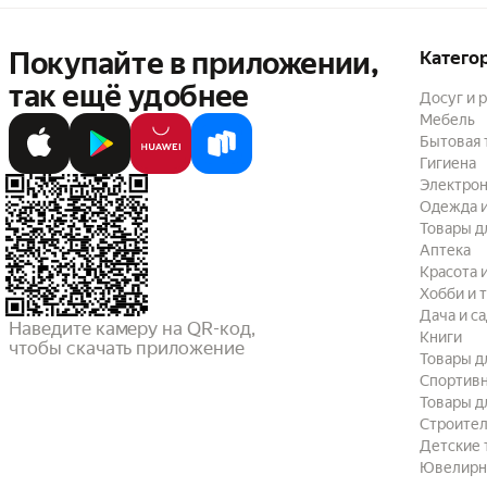
Покупайте в приложении,
Катего
так ещё удобнее
Досуг и 
Мебель
Бытовая 
Гигиена
Электрон
Одежда и
Товары д
Аптека
Красота 
Хобби и 
Дача и с
Наведите камеру на QR-код,

Книги
чтобы скачать приложение
Товары д
Спортив
Товары д
Строител
Детские 
Ювелирн