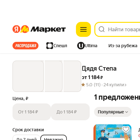
Яндекс
Яндекс
Все хиты
Спешл
Ultima
Из-за рубежа
Дом
Ремонт
Детям
Красота
Электроника
Дядя Степа
от 
1 184
 ₽
5.0
(11) ·
24 купили
1 предложен
Цена, ₽
Сортировка товаров
От 1 184 ₽
До 1 184 ₽
Популярные
Срок доставки
До 7 дней
Неважно