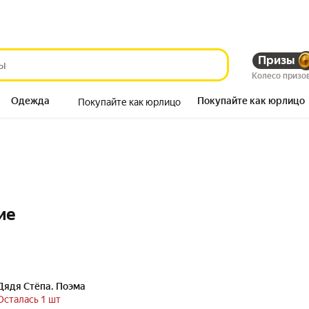
Призы
Колесо призо
Одежда
Покупайте как юрлицо
Покупайте как юрлицо
Продукты
ие
Дядя Стёпа. Поэма
Осталась 1 шт