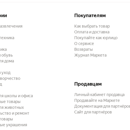
рии
Покупателям
развлечения
Как выбрать товар
Оплата и доставка
техника
Покупайте как юрлицо
О сервисе
ика
Возвраты
 обувь
Журнал Маркета
ля дома
и уход
творчество
Продавцам
ад
Личный кабинет продавца
ля школы и офиса
Продавайте на Маркете
ные товары
Документация для партнёро
ля животных
Сайт для партнёров
ьство и ремонт
товары
ые украшения