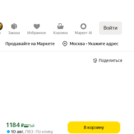
Войти
в
Заказы
Избранное
Корзина
Маркет AI
Продавайте на Маркете
Москва
• Укажите адрес
Поделиться
Цена с картой Яндекс Пэй 1184 ₽ вместо
1 184
₽
Пэй
В корзину
10 авг
,
ПВЗ
По клику