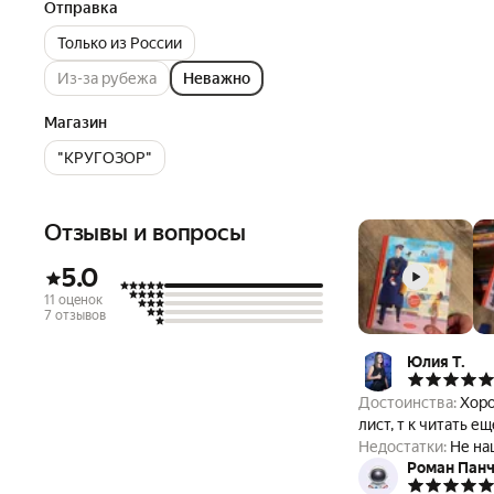
Отправка
Только из России
Из-за рубежа
Неважно
Магазин
"КРУГОЗОР"
Отзывы и вопросы
5.0
11 оценок
7 отзывов
Юлия Т.
Достоинства:
Хоро
лист, т к читать е
Недостатки:
Не на
Роман Пан