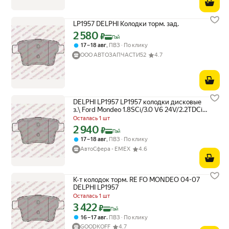
LP1957 DELPHI Колодки торм. зад.
2 580
Цена с картой Яндекс Пэй 2580 ₽ вместо
₽
Пэй
,
17 – 18 авг
ПВЗ
По клику
ООО АВТОЗАПЧАСТИ52
4.7
DELPHI LP1957 LP1957 колодки дисковые
з.\ Ford Mondeo 1.8SCi/3.0 V6 24V/2.2TDCi
03>
Осталась 1 шт
2 940
Цена с картой Яндекс Пэй 2940 ₽ вместо
₽
Пэй
,
17 – 18 авг
ПВЗ
По клику
АвтоСфера - ЕМЕХ
4.6
К-т колодок торм. RE FO MONDEO 04-07
DELPHI LP1957
Осталась 1 шт
3 422
Цена с картой Яндекс Пэй 3422 ₽ вместо
₽
Пэй
,
16 – 17 авг
ПВЗ
По клику
GOODKOFF
4.7