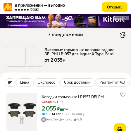
В приложении — выгодно
Открыть
★★★★★ (700К)
РЕКЛАМА
7 предложений
Дисковые тормозные колодки задние 
DELPHI LP1957 для Jaguar X-Type, Ford 
Mondeo, Proton Gen-2 (4 шт.)
от 
2 055
 ₽
Цена
Экспресс
Срок доставки
Рейтинг от 4.0
Колодки тормозные LP1957 DELPHI
Осталась 1 шт
2 055
Цена с картой Яндекс Пэй 2055 ₽ вместо
₽
Пэй
,
13 – 14 авг
ПВЗ
По клику
АвтоТехЦентр XL
4.6