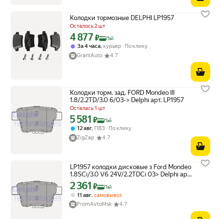
Колодки тормозные DELPHI LP1957
Осталось 2 шт
4 877
Цена с картой Яндекс Пэй 4877 ₽ вместо
₽
Пэй
,
За 4 часа
курьер
По клику
GrantAuto
4.7
Колодки торм. зад. FORD Mondeo III
1.8/2.2TD/3.0 6/03-> Delphi арт. LP1957
Осталась 1 шт
5 581
Цена с картой Яндекс Пэй 5581 ₽ вместо
₽
Пэй
,
12 авг
ПВЗ
По клику
ZigZap
4.7
LP1957 колодки дисковые з Ford Mondeo
1.8SCi/3.0 V6 24V/2.2TDCi 03> Delphi арт.
LP1957
2 361
Цена с картой Яндекс Пэй 2361 ₽ вместо
₽
Пэй
,
11 авг
самовывоз
PromAvtoMsk
4.7