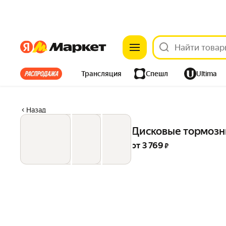
Яндекс
Яндекс
Все хиты
Трансляция
Спешл
Ultima
Из-за рубежа
Одежда
Дом
Ремонт
Детям
Назад
Электроника
Дисковые тормозны
от 
3 769
 ₽