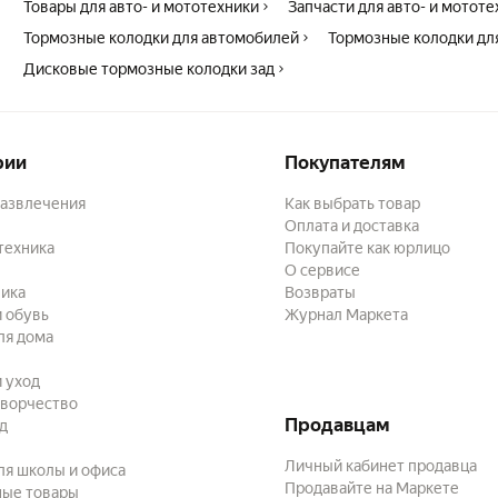
Товары для авто- и мототехники
Запчасти для авто- и мотот
Тормозные колодки для автомобилей
Тормозные колодки дл
Дисковые тормозные колодки зад
рии
Покупателям
развлечения
Как выбрать товар
Оплата и доставка
техника
Покупайте как юрлицо
О сервисе
ика
Возвраты
 обувь
Журнал Маркета
ля дома
и уход
творчество
Продавцам
ад
Личный кабинет продавца
ля школы и офиса
Продавайте на Маркете
ные товары