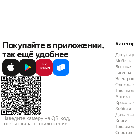
Покупайте в приложении,
Катего
так ещё удобнее
Досуг и 
Мебель
Бытовая 
Гигиена
Электрон
Одежда и
Товары д
Аптека
Красота 
Хобби и 
Дача и с
Наведите камеру на QR-код,

Книги
чтобы скачать приложение
Товары д
Спортив