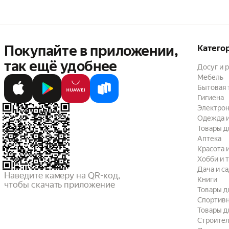
Покупайте в приложении,
Катего
так ещё удобнее
Досуг и 
Мебель
Бытовая 
Гигиена
Электрон
Одежда и
Товары д
Аптека
Красота 
Хобби и 
Дача и с
Наведите камеру на QR-код,

Книги
чтобы скачать приложение
Товары д
Спортив
Товары д
Строител