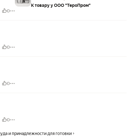
К товару у ООО "ТероПром"
0
0
0
0
уда и принадлежности для готовки