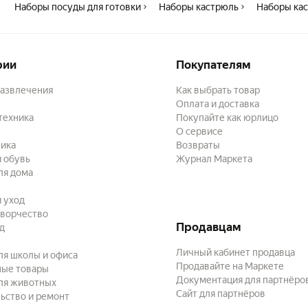
Наборы посуды для готовки
Наборы кастрюль
Наборы ка
рии
Покупателям
развлечения
Как выбрать товар
Оплата и доставка
техника
Покупайте как юрлицо
О сервисе
ика
Возвраты
 обувь
Журнал Маркета
ля дома
и уход
творчество
Продавцам
ад
Личный кабинет продавца
ля школы и офиса
Продавайте на Маркете
ные товары
Документация для партнёро
ля животных
Сайт для партнёров
ьство и ремонт