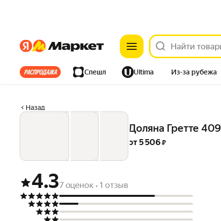
Яндекс
Яндекс
Все хиты
Спешл
Ultima
Из-за рубежа
Дом
Ремонт
Детям
Красота
Электроника
Назад
Доляна Гретте 4097
от 
5 506
 ₽
4.3
7 оценок
1 отзыв
•