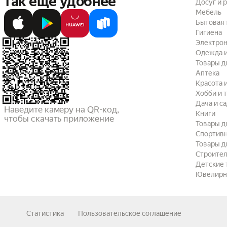
так ещё удобнее
Досуг и 
Мебель
Бытовая 
Гигиена
Электрон
Одежда и
Товары д
Аптека
Красота 
Хобби и 
Дача и с
Наведите камеру на QR-код,

Книги
чтобы скачать приложение
Товары д
Спортив
Товары д
Строител
Детские 
Ювелирн
Статистика
Пользовательское соглашение