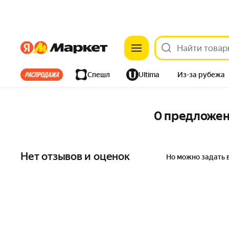
Яндекс
Яндекс
Все хиты
Спешл
Ultima
Из-за рубежа
Дом
Ремонт
Детям
Красота
Электроника
0 предложе
Нет отзывов и оценок
Но можно задать 