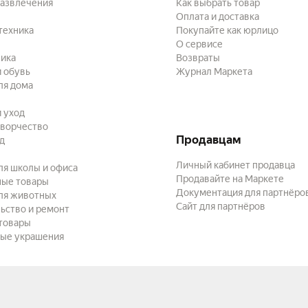
развлечения
Как выбрать товар
Оплата и доставка
техника
Покупайте как юрлицо
О сервисе
ика
Возвраты
 обувь
Журнал Маркета
ля дома
и уход
творчество
Продавцам
ад
Личный кабинет продавца
ля школы и офиса
Продавайте на Маркете
ные товары
Документация для партнёро
ля животных
Сайт для партнёров
ьство и ремонт
товары
ые украшения