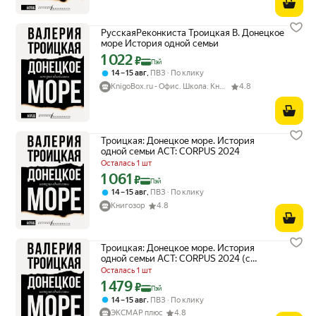
РусскаяРеконкиста Троицкая В. Донецкое
море История одной семьи
1 022
Цена с картой Яндекс Пэй 1022 ₽ вместо
₽
Пэй
,
14 – 15 авг
ПВЗ
По клику
KnigoBox.ru - Офис. Школа. Книги. Дом
4.8
Троицкая: Донецкое море. История
одной семьи АСТ: CORPUS 2024
Осталась 1 шт
1 061
Цена с картой Яндекс Пэй 1061 ₽ вместо
₽
Пэй
,
14 – 15 авг
ПВЗ
По клику
Книгозор
4.8
Троицкая: Донецкое море. История
одной семьи АСТ: CORPUS 2024 (с
остатком)
Осталась 1 шт
1 479
Цена с картой Яндекс Пэй 1479 ₽ вместо
₽
Пэй
,
14 – 15 авг
ПВЗ
По клику
ЭКСМАР плюс
4.8