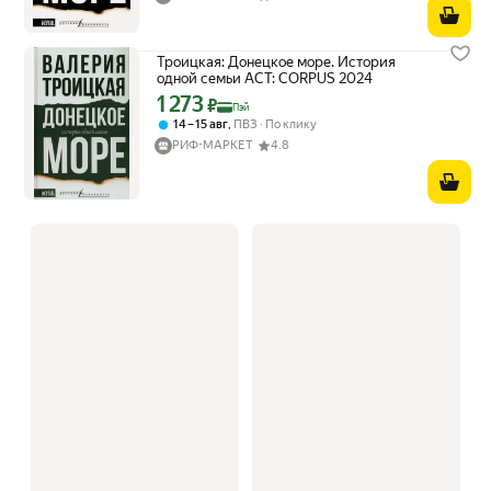
Троицкая: Донецкое море. История
одной семьи АСТ: CORPUS 2024
1 273
Цена с картой Яндекс Пэй 1273 ₽ вместо
₽
Пэй
,
14 – 15 авг
ПВЗ
По клику
РИФ-МАРКЕТ
4.8