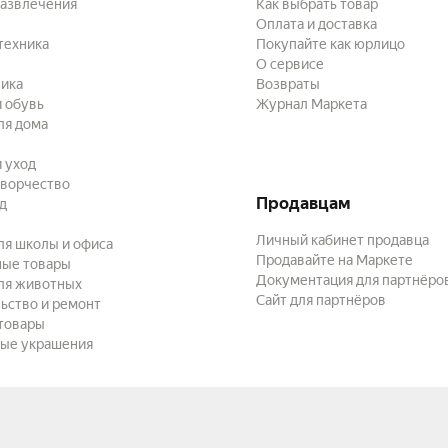
развлечения
Как выбрать товар
Оплата и доставка
техника
Покупайте как юрлицо
О сервисе
ика
Возвраты
 обувь
Журнал Маркета
ля дома
и уход
творчество
Продавцам
ад
Личный кабинет продавца
ля школы и офиса
Продавайте на Маркете
ные товары
Документация для партнёро
ля животных
Сайт для партнёров
ьство и ремонт
товары
ые украшения