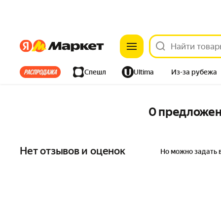
Яндекс
Яндекс
Все хиты
Спешл
Ultima
Из-за рубежа
Дом
Ремонт
Детям
Красота
Электроника
0 предложе
Нет отзывов и оценок
Но можно задать 