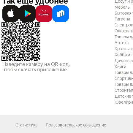
так ещё удобнее
Досуг и 
Мебель
Бытовая 
Гигиена
Электрон
Одежда и
Товары д
Аптека
Красота 
Хобби и 
Дача и с
Наведите камеру на QR-код,

Книги
чтобы скачать приложение
Товары д
Спортив
Товары д
Строител
Детские 
Ювелирн
Статистика
Пользовательское соглашение