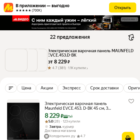
В приложении — выгодно
Открыть
★★★★★ (700К)
РЕКЛАМА
22 предложения
Электрическая варочная панель MAUNFELD 
EVCE.453.D-BK
от 
8 229
 ₽
4.7
(381) ·
1.1K купили
Цена
Акции
Экспресс
Срок доставки
Ориг
Электрическая варочная панель
Maunfeld EVCE.453. D-BK 45 см, 3
конфорки стеклокерамика, черный
8 229
Цена с картой Яндекс Пэй 8229 ₽ вместо
₽
Пэй
Рейтинг товара: 5.0 из 5
Оценок: (28) · 123 купили
5.0
(28) · 123 купили
,
Завтра
курьер
Доставка магазина
Холодильник.ру
4.7