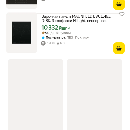
Варочная панель MAUNFELD EVCE.453.
D-BK, 3 конфорки HiLight, сенсорное
управление
10 332
Цена с картой Яндекс Пэй 10332 ₽ вместо
₽
Пэй
Рейтинг товара: 5.0 из 5
Оценок: (5) · 51 купили
5.0
(5) · 51 купили
,
Послезавтра
ПВЗ
По клику
RBT.ru
4.8