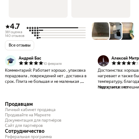
4.7
381 оценка
140 отзывов
Все отзывы
Андрей Бас
Алексей Мит
10 февраля
7
Комментарий:
Работает хорошо , упаковка
Достоинства:
хороша
порадовала , повреждений нет , доставка в
нагревает и также б
срок. Плита не большая и не маленькая ,
температуру, благода
для меня самое то , мощность хорошая ,
подгарает,в столешни
Недостатки:
нет
установили быстро , сразу проверили ,
домой Азелит"Антижир" легко
инструкция понятная , как пользоваться
справляется с загря
Продавцам
даже ребенок разберется , надеюсь
плиты
прослужит нам долго
Личный кабинет продавца
Продавайте на Маркете
Документация для партнёров
Сайт для партнёров
Сотрудничество
Реферальная программа