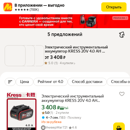
В приложении — выгодно
Открыть
★★★★★ (700К)
РЕКЛАМА
5 предложений
Электрический инструментальный 
аккумулятор KRESS 20V 4.0 AH 
оригинальный оригинал
от 
3 408
 ₽
5.0
(1) ·
4 купили
Цена
Рейтинг от 4.0
Способ доставки
Способы о
Электрический инструментальный
аккумулятор KRESS 20V 4.0 AH
оригинальный оригинал
3 408
Цена с картой Яндекс Пэй 3408 ₽ вместо
₽
Пэй
Рейтинг товара: 5.0 из 5
Оценок: (1) · 2 купили
5.0
(1) · 2 купили
,
4 – 7 сен
ПВЗ
По клику
Из-за рубежа
УниверМаг721
4.6