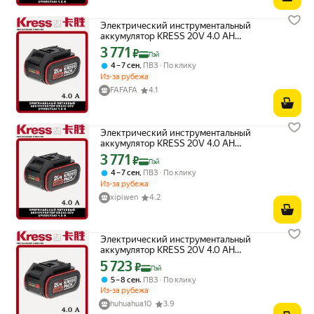
Электрический инструментальный
аккумулятор KRESS 20V 4.0 AH
оригинальный оригинал
3 771
Цена с картой Яндекс Пэй 3771 ₽ вместо
₽
Пэй
,
4 – 7 сен
ПВЗ
По клику
Из-за рубежа
FAFAFA
4.1
Электрический инструментальный
аккумулятор KRESS 20V 4.0 AH
оригинальный оригинал
3 771
Цена с картой Яндекс Пэй 3771 ₽ вместо
₽
Пэй
,
4 – 7 сен
ПВЗ
По клику
Из-за рубежа
xipiwen
4.2
Электрический инструментальный
аккумулятор KRESS 20V 4.0 AH
оригинальный оригинал TC
5 723
Цена с картой Яндекс Пэй 5723 ₽ вместо
₽
Пэй
,
5 – 8 сен
ПВЗ
По клику
Из-за рубежа
huhuahua10
3.9