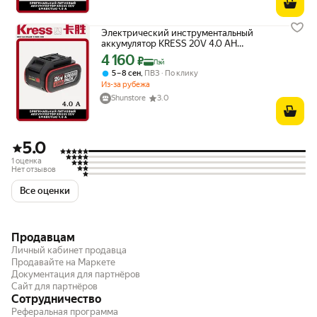
Электрический инструментальный
аккумулятор KRESS 20V 4.0 AH
оригинальный оригинал
4 160
Цена с картой Яндекс Пэй 4160 ₽ вместо
₽
Пэй
,
5 – 8 сен
ПВЗ
По клику
Из-за рубежа
Shunstore
3.0
5.0
1 оценка
Нет отзывов
Все оценки
Продавцам
Личный кабинет продавца
Продавайте на Маркете
Документация для партнёров
Сайт для партнёров
Сотрудничество
Реферальная программа