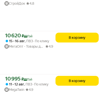
СтройДок
4.8
Цена с картой Яндекс Пэй 10620 ₽ вместо
10 620
₽
Пэй
В корзину
15 – 16 авг
,
ПВЗ
По клику
МегаОпт - Товары для дома
4.9
Цена с картой Яндекс Пэй 10995 ₽ вместо
10 995
₽
Пэй
В корзину
11 – 12 авг
,
ПВЗ
По клику
MegaTwin
4.9