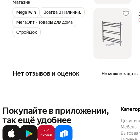
Магазин
MegaTwin
Всегда В Наличии.
МегаОпт - Товары для дома
СтройДок
Нет отзывов и оценок
Но можно задать 
Покупайте в приложении,
Катего
так ещё удобнее
Досуг и 
Мебель
Бытовая 
Гигиена