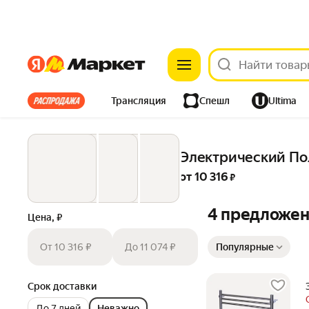
Яндекс
Яндекс
Все хиты
Трансляция
Спешл
Ultima
Из-за рубежа
Одежда
Дом
Ремонт
Детям
Электрический По
Электроника
от 
10 316
 ₽
4 предложе
Цена, ₽
Сортировка товаров
От 10 316 ₽
До 11 074 ₽
Популярные
Срок доставки
До 7 дней
Неважно