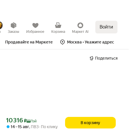
Войти
в
Заказы
Избранное
Корзина
Маркет AI
Продавайте на Маркете
Москва
• Укажите адрес
Поделиться
Цена с картой Яндекс Пэй 10316 ₽ вместо
10 316
₽
Пэй
В корзину
14 – 15 авг
,
ПВЗ
По клику