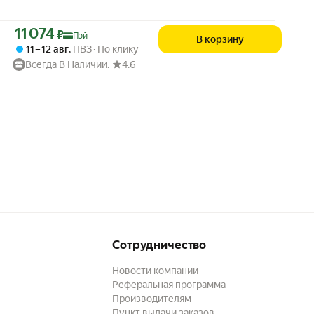
Цена с картой Яндекс Пэй 11074 ₽ вместо
11 074
₽
Пэй
В корзину
11 – 12 авг
,
ПВЗ
По клику
Всегда В Наличии.
4.6
Сотрудничество
Новости компании
Реферальная программа
Производителям
Пункт выдачи заказов