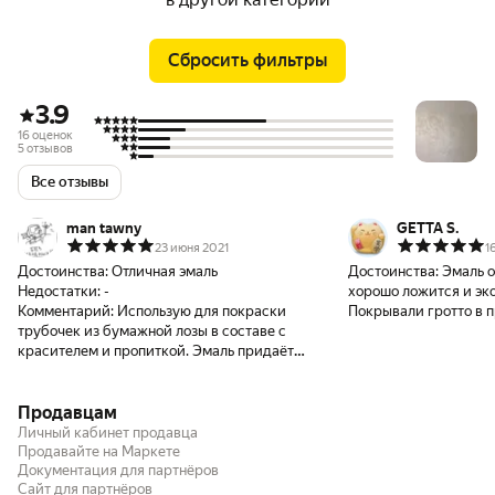
Сбросить фильтры
3.9
16 оценок
5 отзывов
Все отзывы
man tawny
GETTA S.
23 июня 2021
1
Достоинства:
Отличная эмаль
Достоинства:
Эмаль о
Недостатки:
-
хорошо ложится и эк
Комментарий:
Использую для покраски
Покрывали гротто в 
трубочек из бумажной лозы в составе с
красителем и пропиткой. Эмаль придаёт
дивный благородный блеск, словно лоза
светится изнутри.
Продавцам
Личный кабинет продавца
Продавайте на Маркете
Документация для партнёров
Сайт для партнёров