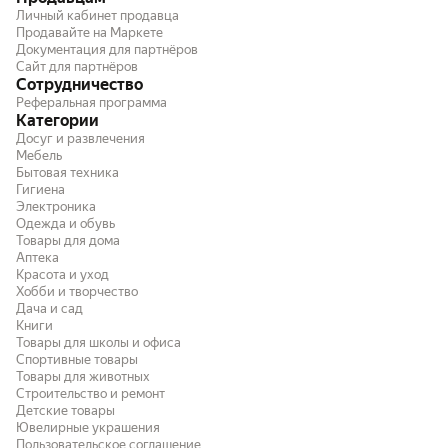
другой парфюм, боле
Личный кабинет продавца
заметила сразу после
Продавайте на Маркете
Документация для партнёров
сообщила в чат с по
Сайт для партнёров
день создания заказа
Сотрудничество
ароматах знаю очень 
Реферальная программа
составило труда при 
Категории
привезли абсолютно 
Досуг и развлечения
получается, продаве
Мебель
совершенно другой т
Бытовая техника
и тем самым вводит 
Гигиена
покупателя, пользуясь тем, что не 
Электроника
разницу в Молекулах. 
Одежда и обувь
рассчитывала данный 
Товары для дома
в итоге осталась без 
Аптека
понимаю, что деньги в
Красота и уход
не могу перезаказать
Хобби и творчество
сейчас потому что тр
Дача и сад
Прошу довести до пр
Книги
претензию. Очень странно, что почти
Товары для школы и офиса
каждый второй отзыв 
Спортивные товары
совсем другой парфю
Товары для животных
меня), а продавец по
Строительство и ремонт
"запутанный" товар и
Детские товары
Ювелирные украшения
исправлять ошибку. И
Пользовательское соглашение
дорожит своей репут