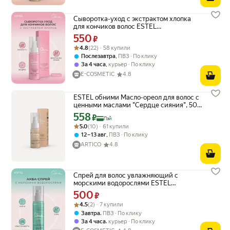
Сыворотка-уход с экстрактом хлопка
для кончиков волос ESTEL
PROFESSIONAL обними Объятия заботы
550
Цена 550 ₽ вместо
₽
100 мл
Рейтинг товара: 4.8 из 5
Оценок: (22) · 58 купили
4.8
(22) · 58 купили
,
Послезавтра
ПВЗ
По клику
,
За 4 часа
курьер
По клику
E-COSMETIC
4.8
ESTEL обними Масло-ореол для волос с
ценными маслами "Сердце сияния", 50
мл
558
Цена с картой Яндекс Пэй 558 ₽ вместо
₽
Пэй
Рейтинг товара: 5.0 из 5
Оценок: (10) · 61 купили
5.0
(10) · 61 купили
,
12 – 13 авг
ПВЗ
По клику
ARTICO
4.8
Спрей для волос увлажняющий с
морскими водорослями ESTEL
PROFESSIONAL Обними Путь воды 150
500
Цена 500 ₽ вместо
₽
мл
Рейтинг товара: 4.5 из 5
Оценок: (2) · 7 купили
4.5
(2) · 7 купили
,
Завтра
ПВЗ
По клику
,
За 4 часа
курьер
По клику