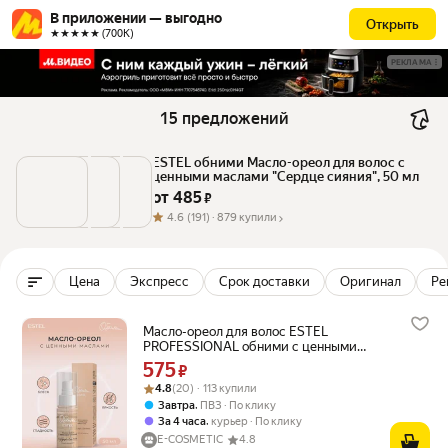
В приложении — выгодно
Открыть
★★★★★ (700К)
РЕКЛАМА
15 предложений
ESTEL обними Масло-ореол для волос с 
ценными маслами "Сердце сияния", 50 мл
от 
485
 ₽
4.6
(191) ·
879 купили
Цена
Экспресс
Срок доставки
Оригинал
Ре
Масло-ореол для волос ESTEL
PROFESSIONAL обними с ценными
маслами Сердце сияния 50 мл
575
Цена 575 ₽ вместо
₽
Рейтинг товара: 4.8 из 5
Оценок: (20) · 113 купили
4.8
(20) · 113 купили
,
Завтра
ПВЗ
По клику
,
За 4 часа
курьер
По клику
E-COSMETIC
4.8