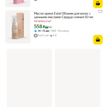
Масло-ореол Estel Обними для волос с
ценными маслами Сердце сияния 50 мл
Осталось 2 шт
558
Цена с картой Яндекс Пэй 558 ₽ вместо
₽
Пэй
,
14 – 15 авг
ПВЗ
По клику
Profi Line
4.8