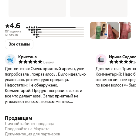
4.6
191 оценка
61 отзыв
Все отзывы
Кристина
Ирина Садовс
15 июня
2
Достоинства:
Очень приятный аромат, уже
Достоинства:
Приятн
попробовала , понравилось . Было идеально
Комментарий:
Надо б
упаковано, рекомендую продавца.
остается лишнее сред
Недостатки:
Не обнаружено.
по всем волосам- быс
Комментарий:
Продукт понравился, как и
всё что делает estel. Запах приятный не
утяжеляет волосы , волосы мягкие,
увлажняет и витаминизирует ,
рекомендую .
Продавцам
Личный кабинет продавца
Продавайте на Маркете
Документация для партнёров