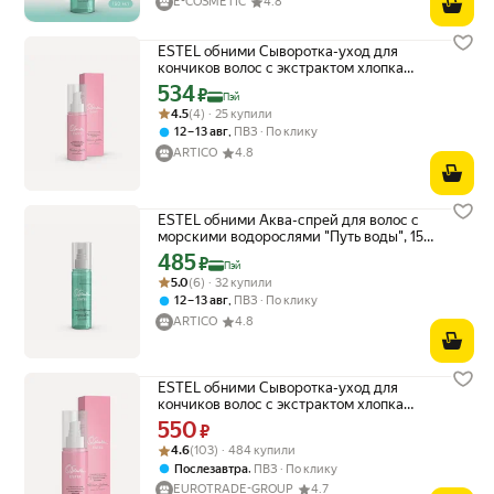
E-COSMETIC
4.8
ESTEL обними Сыворотка-уход для
кончиков волос с экстрактом хлопка
"Объятия заботы", 100 мл
534
Цена с картой Яндекс Пэй 534 ₽ вместо
₽
Пэй
Рейтинг товара: 4.5 из 5
Оценок: (4) · 25 купили
4.5
(4) · 25 купили
,
12 – 13 авг
ПВЗ
По клику
ARTICO
4.8
ESTEL обними Аква-спрей для волос с
морскими водорослями "Путь воды", 150
мл
485
Цена с картой Яндекс Пэй 485 ₽ вместо
₽
Пэй
Рейтинг товара: 5.0 из 5
Оценок: (6) · 32 купили
5.0
(6) · 32 купили
,
12 – 13 авг
ПВЗ
По клику
ARTICO
4.8
ESTEL обними Сыворотка-уход для
кончиков волос с экстрактом хлопка
"Объятия заботы", 100 мл
550
Цена 550 ₽ вместо
₽
Рейтинг товара: 4.6 из 5
Оценок: (103) · 484 купили
4.6
(103) · 484 купили
,
Послезавтра
ПВЗ
По клику
EUROTRADE-GROUP
4.7