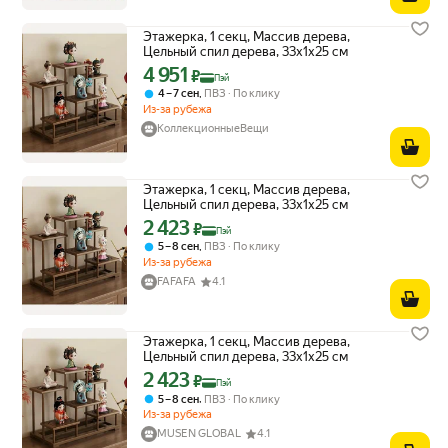
Этажерка, 1 секц, Массив дерева,
Цельный спил дерева, 33х1х25 см
4 951
Цена с картой Яндекс Пэй 4951 ₽ вместо
₽
Пэй
,
4 – 7 сен
ПВЗ
По клику
Из-за рубежа
КоллекционныеВещи
Этажерка, 1 секц, Массив дерева,
Цельный спил дерева, 33х1х25 см
2 423
Цена с картой Яндекс Пэй 2423 ₽ вместо
₽
Пэй
,
5 – 8 сен
ПВЗ
По клику
Из-за рубежа
FAFAFA
4.1
Этажерка, 1 секц, Массив дерева,
Цельный спил дерева, 33х1х25 см
2 423
Цена с картой Яндекс Пэй 2423 ₽ вместо
₽
Пэй
,
5 – 8 сен
ПВЗ
По клику
Из-за рубежа
MUSEN GLOBAL
4.1