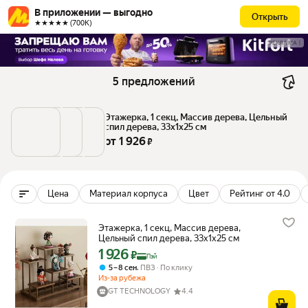
В приложении — выгодно
Открыть
★★★★★ (700К)
РЕКЛАМА
5 предложений
Этажерка, 1 секц, Массив дерева, Цельный 
спил дерева, 33х1х25 см
от 
1 926
 ₽
Цена
Материал корпуса
Цвет
Рейтинг от 4.0
Этажерка, 1 секц, Массив дерева,
Цельный спил дерева, 33х1х25 см
1 926
Цена с картой Яндекс Пэй 1926 ₽ вместо
₽
Пэй
,
5 – 8 сен
ПВЗ
По клику
Из-за рубежа
GT TECHNOLOGY
4.4