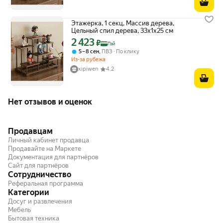
Этажерка, 1 секц, Массив дерева,
Цельный спил дерева, 33х1х25 см
2 423
Цена с картой Яндекс Пэй 2423 ₽ вместо
₽
Пэй
,
5 – 8 сен
ПВЗ
По клику
Из-за рубежа
xipiwen
4.2
Нет отзывов и оценок
Продавцам
Личный кабинет продавца
Продавайте на Маркете
Документация для партнёров
Сайт для партнёров
Сотрудничество
Реферальная программа
Категории
Досуг и развлечения
Мебель
Бытовая техника