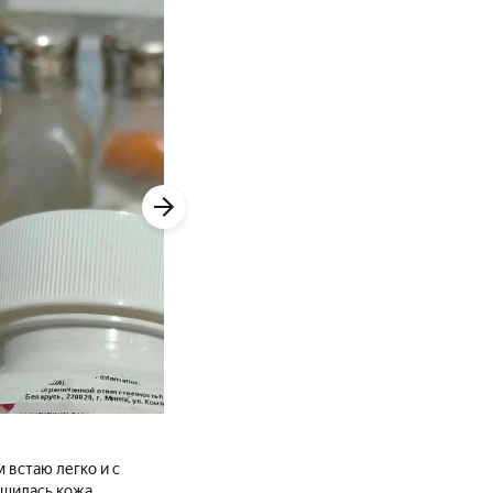
еблении. Т.е.
 Так, что смело
м.
 встаю легко и с
чшилась кожа.