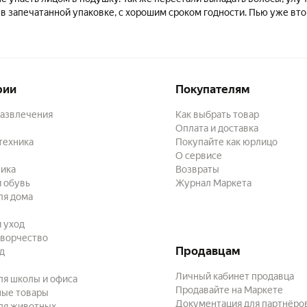
 запечатанной упаковке, с хорошим сроком годности. Пью уже вто
рии
Покупателям
развлечения
Как выбрать товар
Оплата и доставка
техника
Покупайте как юрлицо
О сервисе
ика
Возвраты
 обувь
Журнал Маркета
ля дома
и уход
творчество
Продавцам
ад
Личный кабинет продавца
ля школы и офиса
Продавайте на Маркете
ные товары
Документация для партнёро
ля животных