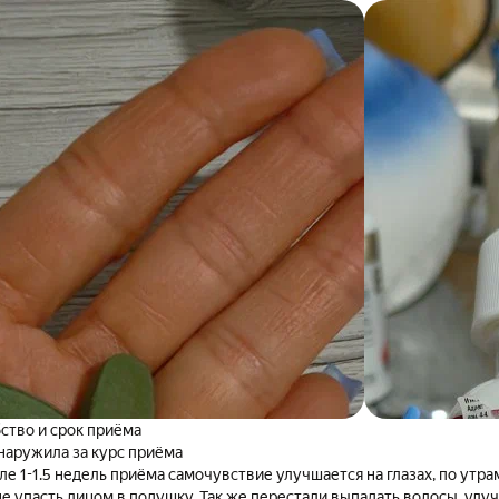
за очень низкой усвояемости витаминов при их пероральном употр
ь, не успев усвоиться, будет выведена из организма вместе с мочой.
ную дозировку, особенно, если вы занимаетесь каким либо спорто
ство и срок приёма
наружила за курс приёма
ле 1-1.5 недель приёма самочувствие улучшается на глазах, по утрам
е упасть лицом в подушку. Так же перестали выпадать волосы, улу