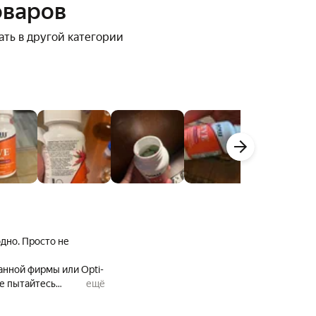
оваров
ать в другой категории
дно. Просто не
анной фирмы или Opti-
Не пытайтесь
ещё
х и вовсе нет.
з) словить крайне