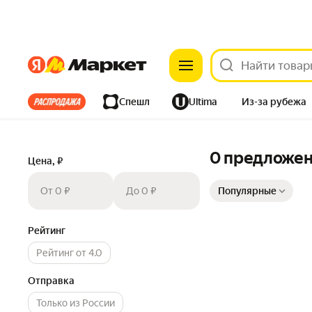
Яндекс
Яндекс
Все хиты
Спешл
Ultima
Из-за рубежа
Дом
Ремонт
Детям
Красота
Электроника
0 предложе
Цена, ₽
Сортировка товаров
От 0 ₽
До 0 ₽
Популярные
Рейтинг
Рейтинг от 4.0
Отправка
Только из России