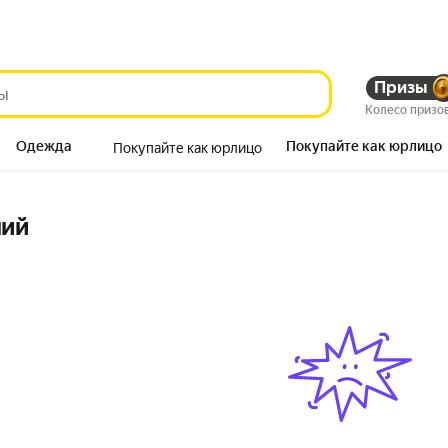
Призы
Колесо призо
Одежда
Покупайте как юрлицо
Покупайте как юрлицо
Продукты
ний