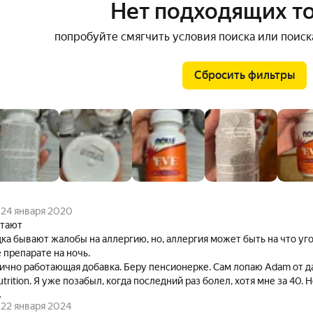
Нет подходящих т
попробуйте смягчить условия поиска или поиск
Сбросить фильтры
24 января 2020
отают
ка бывают жалобы на аллергию, но, аллергия может быть на что уго
препарате на ночь.
ично работающая добавка. Беру пенсионерке. Сам лопаю Adam от д
rition. Я уже позабыл, когда последний раз болел, хотя мне за 40. 
.
репарат - тонизирующих веществ в таких комплексах или мало, или и
22 января 2024
"лошадиные" дозировки в препарате. Передоз (или гипервитамино