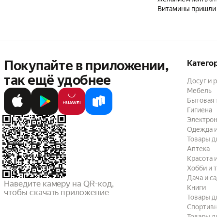
Витамины пришли в
Покупайте в приложении,
Катего
так ещё удобнее
Досуг и 
Мебель
Бытовая 
Гигиена
Электрон
Одежда и
Товары д
Аптека
Красота 
Хобби и 
Дача и с
Наведите камеру на QR-код,

Книги
чтобы скачать приложение
Товары д
Спортив
Товары д