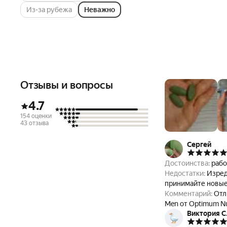
Из-за рубежа
Неважно
Отзывы и вопросы
4.7
154 оценки
43 отзыва
Сергей
Достоинства:
раб
Недостатки:
Изред
принимайте новые 
Комментарий:
Отл
Men от Optimum Nut
Виктория С
"почувствовать" п
Некоторых пугают 