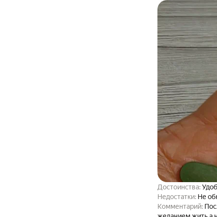
проблематично из-
значительная част
принимайте указан
Достоинства:
Удоб
Недостатки:
Не об
Комментарий:
Пос
желанием жить а н