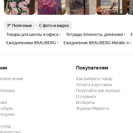
Полезные
С фото и видео
Товары для школы и офиса
Тетради, блокноты, дневники
Ежедневники BRAUBERG
Ежедневник BRAUBERG Metallic н
рии
Покупателям
развлечения
Как выбрать товар
Оплата и доставка
техника
Покупайте как юрлицо
О сервисе
ика
Возвраты
 обувь
Журнал Маркета
ля дома
и уход
творчество