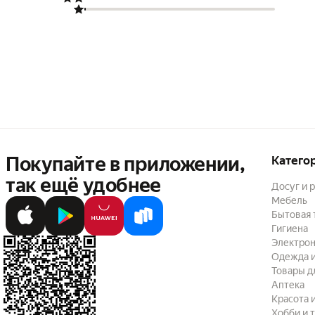
Покупайте в приложении,
Катего
так ещё удобнее
Досуг и 
Мебель
Бытовая 
Гигиена
Электрон
Одежда и
Товары д
Аптека
Красота 
Хобби и 