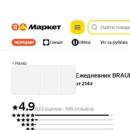
Яндекс
Яндекс
Все хиты
Спешл
Ultima
Из-за рубежа
Дом
Ремонт
Детям
Красота
Электроника
Назад
Ежедневник BRAUBE
от 
214
 ₽
4.9
822 оценки
196 отзывов
•