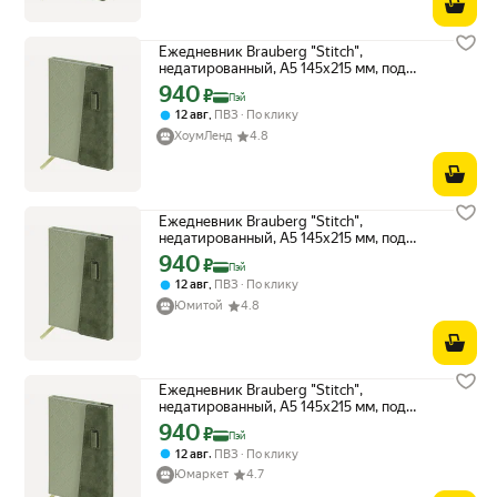
Ежедневник Brauberg "Stitch",
недатированный, А5 145х215 мм, под
кожу, магнит, 160 листов, цвет
940
Цена с картой Яндекс Пэй 940 ₽ вместо
₽
Пэй
Оливковый
,
12 авг
ПВЗ
По клику
ХоумЛенд
4.8
Ежедневник Brauberg "Stitch",
недатированный, А5 145х215 мм, под
кожу, магнит, 160 листов, цвет
940
Цена с картой Яндекс Пэй 940 ₽ вместо
₽
Пэй
Оливковый
,
12 авг
ПВЗ
По клику
Юмитой
4.8
Ежедневник Brauberg "Stitch",
недатированный, А5 145х215 мм, под
кожу, магнит, 160 листов, цвет
940
Цена с картой Яндекс Пэй 940 ₽ вместо
₽
Пэй
Оливковый
,
12 авг
ПВЗ
По клику
Юмаркет
4.7