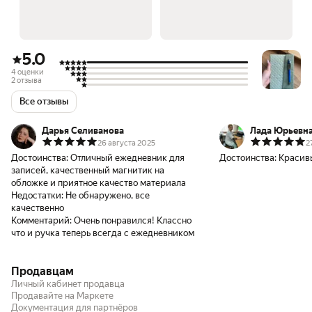
5.0
4 оценки
2 отзыва
Все отзывы
Дарья Селиванова
Лада Юрьевн
26 августа 2025
2
Достоинства:
Отличный ежедневник для
Достоинства:
Красив
записей, качественный магнитик на
обложке и приятное качество материала
Недостатки:
Не обнаружено, все
качественно
Комментарий:
Очень понравился! Классно
что и ручка теперь всегда с ежедневником
Продавцам
Личный кабинет продавца
Продавайте на Маркете
Документация для партнёров