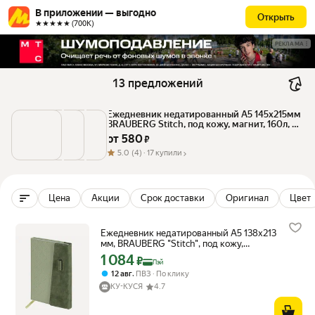
В приложении — выгодно
Открыть
★★★★★ (700К)
РЕКЛАМА
13 предложений
Ежедневник недатированный А5 145х215мм 
BRAUBERG Stitch, под кожу, магнит, 160л, 
серый, 116591
от 
580
 ₽
5.0
(4) ·
17 купили
Цена
Акции
Срок доставки
Оригинал
Цвет
Ежедневник недатированный А5 138х213
мм, BRAUBERG "Stitch", под кожу,
магнит, 160 л, оливковый, комплект из 2
1 084
Цена с картой Яндекс Пэй 1084 ₽ вместо
₽
Пэй
шт, 116588
,
12 авг
ПВЗ
По клику
КУ-КУСЯ
4.7