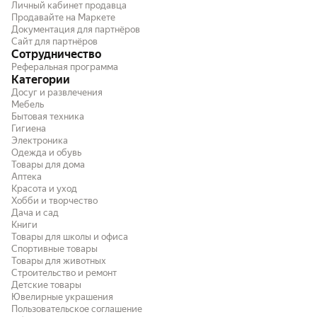
надо сдвинуть вправо, но так как к задней
Личный кабинет продавца
балке уже притянул ничего не стал
Продавайте на Маркете
Документация для партнёров
сдвигать, притянул болтами
Сайт для партнёров
динамометрическим ключём все
Сотрудничество
соединения. На всякий случай все что не
Реферальная программа
видно мастикой забрызгал.
Категории
Досуг и развлечения
Мебель
Бытовая техника
Гигиена
Электроника
Одежда и обувь
Товары для дома
Аптека
Красота и уход
Хобби и творчество
Дача и сад
Книги
Товары для школы и офиса
Спортивные товары
Товары для животных
Строительство и ремонт
Детские товары
Ювелирные украшения
Пользовательское соглашение