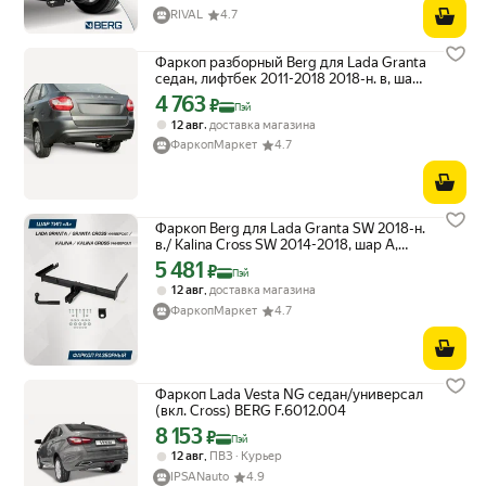
RIVAL
4.7
Фаркоп разборный Berg для Lada Granta
седан, лифтбек 2011-2018 2018-н. в, шар
A, 1100/75 кг, F.6013.007
4 763
Цена с картой Яндекс Пэй 4763 ₽ вместо
₽
Пэй
,
12 авг
доставка магазина
ФаркопМаркет
4.7
Фаркоп Berg для Lada Granta SW 2018-н.
в./ Kalina Cross SW 2014-2018, шар A,
1100/75 кг, F.6013.008
5 481
Цена с картой Яндекс Пэй 5481 ₽ вместо
₽
Пэй
,
12 авг
доставка магазина
ФаркопМаркет
4.7
Фаркоп Lada Vesta NG седан/универсал
(вкл. Cross) BERG F.6012.004
8 153
Цена с картой Яндекс Пэй 8153 ₽ вместо
₽
Пэй
,
12 авг
ПВЗ
Курьер
IPSANauto
4.9