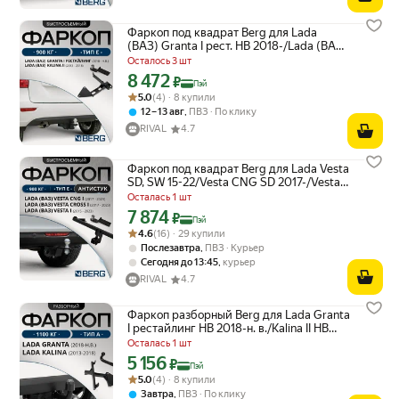
Фаркоп под квадрат Berg для Lada
(ВАЗ) Granta I рест. HB 2018-/Lada (ВАЗ)
Kalina II HB 2013-2018, шар E, F.6017.001
Осталось 3 шт
8 472
Цена с картой Яндекс Пэй 8472 ₽ вместо
₽
Пэй
Рейтинг товара: 5.0 из 5
Оценок: (4) · 8 купили
5.0
(4) · 8 купили
,
12 – 13 авг
ПВЗ
По клику
RIVAL
4.7
Фаркоп под квадрат Berg для Lada Vesta
SD, SW 15-22/Vesta CNG SD 2017-/Vesta
Cross SD, SW 2017-н. в, шар E, F.6017.004
Осталась 1 шт
7 874
Цена с картой Яндекс Пэй 7874 ₽ вместо
₽
Пэй
Рейтинг товара: 4.6 из 5
Оценок: (16) · 29 купили
4.6
(16) · 29 купили
,
Послезавтра
ПВЗ
Курьер
,
Сегодня до 13:45
курьер
RIVAL
4.7
Фаркоп разборный Berg для Lada Granta
I рестайлинг HB 2018-н. в./Kalina II HB
2013-2018, шар A, 1100/75 кг, F.6013.009
Осталась 1 шт
5 156
Цена с картой Яндекс Пэй 5156 ₽ вместо
₽
Пэй
Рейтинг товара: 5.0 из 5
Оценок: (4) · 8 купили
5.0
(4) · 8 купили
,
Завтра
ПВЗ
По клику