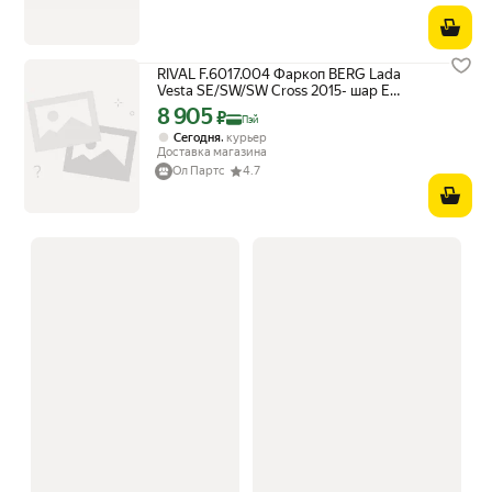
RIVAL F.6017.004 Фаркоп BERG Lada
Vesta SE/SW/SW Cross 2015- шар Е
900/75 кг
8 905
Цена с картой Яндекс Пэй 8905 ₽ вместо
₽
Пэй
,
Сегодня
курьер
Доставка магазина
Ол Партс
4.7