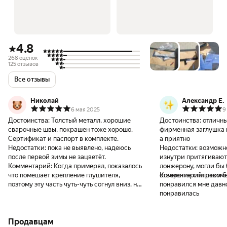
4.8
268 оценок
125 отзывов
Все отзывы
Николай
Александр Е.
6 мая 2025
9
Достоинства:
Толстый металл, хорошие
Достоинства:
отличны
сварочные швы, покрашен тоже хорошо.
фирменная заглушка в
Сертификат и паспорт в комплекте.
а приятно
Недостатки:
пока не выявлено, надеюсь
Недостатки:
возможно
после первой зимы не зацветёт.
изнутри притягивают
Комментарий:
Когда примерял, показалось
лонжерону, могли бы
что помешает крепление глушителя,
отверстие слишком 
Комментарий:
рекоме
поэтому эту часть чуть-чуть согнул вниз, но
понравился мне давно хотел, цена
при протяжке оказалось что ничего друг
понравилась
другу не касается. Кронштейн справа не
плотно прилегал, хотя фарком
Продавцам
отцентровал, такое ощущение что весь его