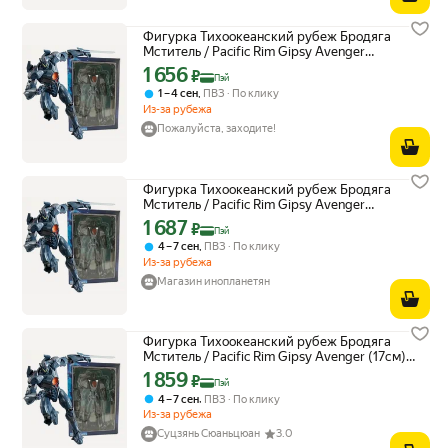
Фигурка Тихоокеанский рубеж Бродяга
Мститель / Pacific Rim Gipsy Avenger
(17см)
1 656
Цена с картой Яндекс Пэй 1656 ₽ вместо
₽
Пэй
,
1 – 4 сен
ПВЗ
По клику
Из-за рубежа
Пожалуйста, заходите!
Фигурка Тихоокеанский рубеж Бродяга
Мститель / Pacific Rim Gipsy Avenger
(17см)
1 687
Цена с картой Яндекс Пэй 1687 ₽ вместо
₽
Пэй
,
4 – 7 сен
ПВЗ
По клику
Из-за рубежа
Магазин инопланетян
Фигурка Тихоокеанский рубеж Бродяга
Мститель / Pacific Rim Gipsy Avenger (17см)
YZ
1 859
Цена с картой Яндекс Пэй 1859 ₽ вместо
₽
Пэй
,
4 – 7 сен
ПВЗ
По клику
Из-за рубежа
Суцзянь Сюаньцюан
3.0