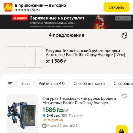
В приложении — выгодно
Открыть
★★★★★ (700К)
РЕКЛАМА
4 предложения
Фигурка Тихоокеанский рубеж Бродяга 
Мститель / Pacific Rim Gipsy Avenger (17см)
от 
1 586
 ₽
Цена
Рейтинг от 4.0
Способ доставки
Способы о
Фигурка Тихоокеанский рубеж Бродяга
Мститель / Pacific Rim Gipsy Avenger
(17см)
1 586
Цена с картой Яндекс Пэй 1586 ₽ вместо
₽
Пэй
,
3 – 6 сен
ПВЗ
По клику
Из-за рубежа
МодныйСтиль
2.5