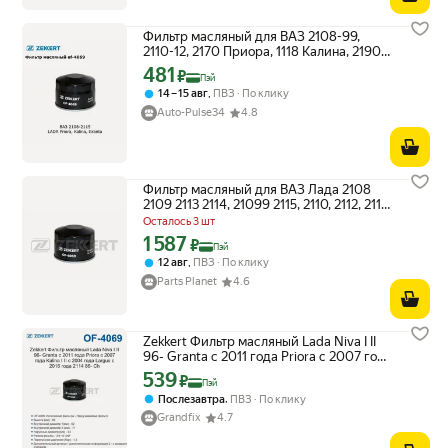
Фильтр масляный для ВАЗ 2108-99,
2110-12, 2170 Приора, 1118 Калина, 2190
Гранта арт of-4069
481
Цена с картой Яндекс Пэй 481 ₽ вместо
₽
Пэй
,
14 – 15 авг
ПВЗ
По клику
Auto-Pulse34
4.8
Фильтр масляный для ВАЗ Лада 2108
2109 2113 2114, 21099 2115, 2110, 2112, 2113
2114 OF-4069 ZEKKERT
Осталось 3 шт
1 587
Цена с картой Яндекс Пэй 1587 ₽ вместо
₽
Пэй
,
12 авг
ПВЗ
По клику
Parts Planet
4.6
Zekkert Фильтр масляный Lada Niva I II
96- Granta с 2011 года Priora с 2007 года
Kalina I II с 2004 года Largus с 2016 года
539
Цена с картой Яндекс Пэй 539 ₽ вместо
₽
Пэй
2114 86- Ch
,
Послезавтра
ПВЗ
По клику
Grandfix
4.7