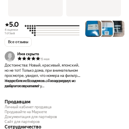
5.0
4 оценки
1 отзыв
Все отзывы
Имя скрыто
15 мая
Достоинства:
Новый, красивый, японский,
но не тот! Только дома, при внимательном
просмотре, увидел, что номера на фильтре
и коробке не сходятся... Товар вернул и
Недостатки:
Возможно он и подходит, но
деньги возвратили!
выбрал я по каталогу...
Продавцам
Личный кабинет продавца
Продавайте на Маркете
Документация для партнёров
Сайт для партнёров
Сотрудничество