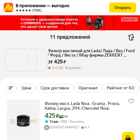
В приложении — выгодно
Открыть
★★★★★ (700К)
РЕКЛАМА
11 предложений
Фильтр масляный для Lada/ Лада / Ваз / Ford 
/ Форд / Веста / XRay фирмы ZEKKERT 
of4069
от 
425
 ₽
5.0
(4) ·
8 купили
Цена
Срок доставки
Оригинал
Рейтинг от 4.0
Фильтр масл. Lada Niva , Granta , Priora,
Kalina, Largus, 2114, Chevrolet Niva.
425
Цена с картой Яндекс Пэй 425 ₽ вместо
₽
Пэй
,
13 авг
ПВЗ
По клику
ZEKKERT МАРКЕТ
4.7