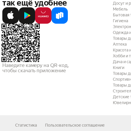
так ещё удобнее
Досуг и 
Мебель
Бытовая 
Гигиена
Электрон
Одежда и
Товары д
Аптека
Красота 
Хобби и 
Дача и с
Наведите камеру на QR-код,

Книги
чтобы скачать приложение
Товары д
Спортив
Товары д
Строител
Детские 
Ювелирн
Статистика
Пользовательское соглашение