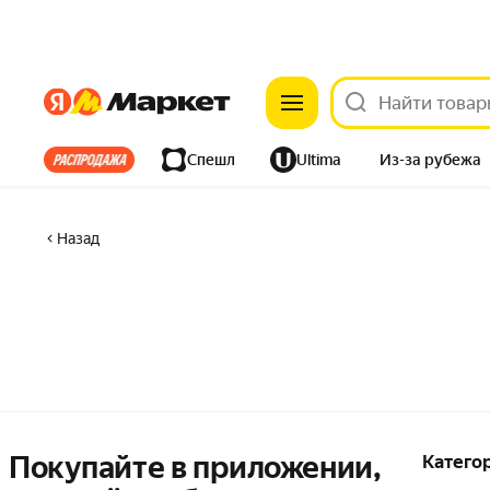
Яндекс
Яндекс
Все хиты
Спешл
Ultima
Из-за рубежа
Дом
Ремонт
Детям
Красота
Электроника
Назад
Покупайте в приложении,
Катего