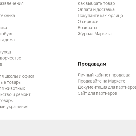
развлечения
Как выбрать товар
Оплата и доставка
техника
Покупайте как юрлицо
О сервисе
ика
Возвраты
 обувь
Журнал Маркета
ля дома
и уход
творчество
Продавцам
ад
Личный кабинет продавца
ля школы и офиса
Продавайте на Маркете
ные товары
Документация для партнёро
ля животных
Сайт для партнёров
ьство и ремонт
товары
ые украшения