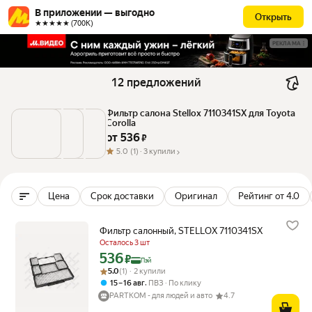
В приложении — выгодно
Открыть
★★★★★ (700К)
РЕКЛАМА
12 предложений
Фильтр салона Stellox 7110341SX для Toyota 
Corolla
от 
536
 ₽
5.0
(1) ·
3 купили
Цена
Срок доставки
Оригинал
Рейтинг от 4.0
Фильтр салонный, STELLOX 7110341SX
Осталось 3 шт
536
Цена с картой Яндекс Пэй 536 ₽ вместо
₽
Пэй
Рейтинг товара: 5.0 из 5
Оценок: (1) · 2 купили
5.0
(1) · 2 купили
,
15 – 16 авг
ПВЗ
По клику
PARTKOM - для людей и авто
4.7