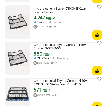
Фильтр салона Stellox 7110341SX для
Toyota Corolla
4 247
Цена с картой Яндекс Пэй 4247 ₽ вместо
₽
Пэй
,
15 авг
ПВЗ
По клику
autocode
4.6
Фильтр салона Toyota Corolla 1.4 16V
Stellox 71-10341-SX
560
Цена с картой Яндекс Пэй 560 ₽ вместо
₽
Пэй
,
21 – 22 авг
ПВЗ
По клику
Партерра
4.7
Фильтр салона! Toyota Corolla 1.4 16V-
2.0D 97-02 Stellox арт. 7110341SX
571
Цена с картой Яндекс Пэй 571 ₽ вместо
₽
Пэй
Avto-detali
4.7