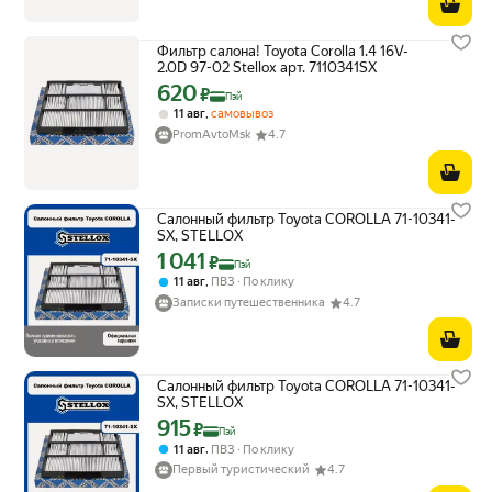
Фильтр салона! Toyota Corolla 1.4 16V-
2.0D 97-02 Stellox арт. 7110341SX
620
Цена с картой Яндекс Пэй 620 ₽ вместо
₽
Пэй
,
11 авг
самовывоз
PromAvtoMsk
4.7
Салонный фильтр Toyota COROLLA 71-10341-
SX, STELLOX
1 041
Цена с картой Яндекс Пэй 1041 ₽ вместо
₽
Пэй
,
11 авг
ПВЗ
По клику
Записки путешественника
4.7
Салонный фильтр Toyota COROLLA 71-10341-
SX, STELLOX
915
Цена с картой Яндекс Пэй 915 ₽ вместо
₽
Пэй
,
11 авг
ПВЗ
По клику
Первый туристический
4.7