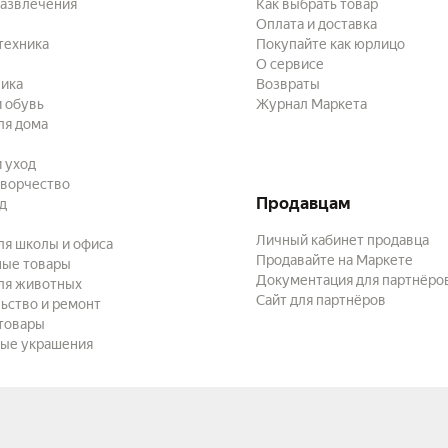
развлечения
Как выбрать товар
Оплата и доставка
техника
Покупайте как юрлицо
О сервисе
ика
Возвраты
 обувь
Журнал Маркета
ля дома
и уход
творчество
Продавцам
ад
Личный кабинет продавца
ля школы и офиса
Продавайте на Маркете
ные товары
Документация для партнёро
ля животных
Сайт для партнёров
ьство и ремонт
товары
ые украшения