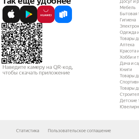
так ещё удобнее
Досуг и 
Мебель
Бытовая 
Гигиена
Электрон
Одежда и
Товары д
Аптека
Красота 
Хобби и 
Дача и с
Наведите камеру на QR-код,

Книги
чтобы скачать приложение
Товары д
Спортив
Товары д
Строител
Детские 
Ювелирн
Статистика
Пользовательское соглашение