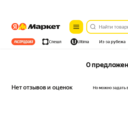
Яндекс
Яндекс
Все хиты
Спешл
Ultima
Из-за рубежа
Дом
Ремонт
Детям
Красота
Электроника
0 предложе
Нет отзывов и оценок
Но можно задать 