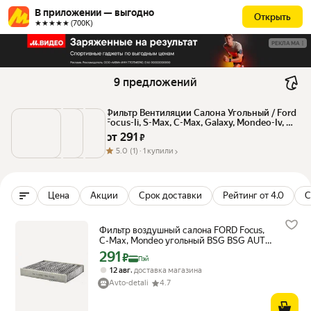
В приложении — выгодно
Открыть
★★★★★ (700К)
РЕКЛАМА
9 предложений
Фильтр Вентиляции Салона Угольный / Ford 
Focus-Ii, S-Max, C-Max, Galaxy, Mondeo-Iv, 
Kuga 04~ BSG AUTO PARTS арт. BSG30-145-
от 
291
 ₽
010
5.0
(1) ·
1 купили
Цена
Акции
Срок доставки
Рейтинг от 4.0
С
Фильтр воздушный салона FORD Focus,
C-Max, Mondeo угольный BSG BSG AUTO
PARTS арт. BSG30145010
291
Цена с картой Яндекс Пэй 291 ₽ вместо
₽
Пэй
,
12 авг
доставка магазина
Avto-detali
4.7