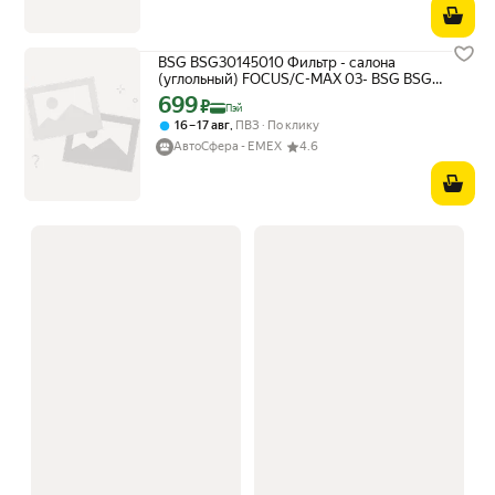
BSG BSG30145010 Фильтр - салона
(углольный) FOCUS/C-MAX 03- BSG BSG
30-145-010
699
Цена с картой Яндекс Пэй 699 ₽ вместо
₽
Пэй
,
16 – 17 авг
ПВЗ
По клику
АвтоСфера - ЕМЕХ
4.6