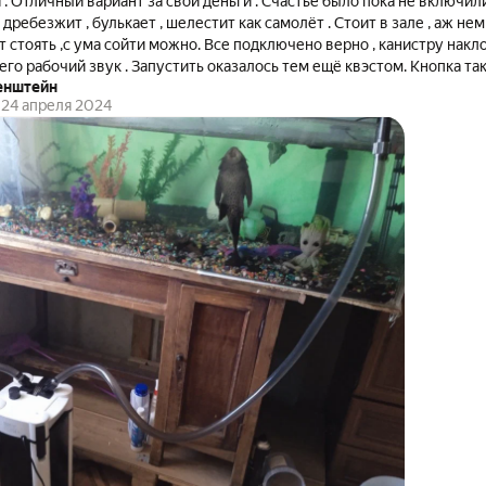
. Отличный вариант за свои деньги . Счастье было пока не включили
вук . В
ожно. Все подключено верно , канистру наклоняли , воздух вышел.
е смогла прокачать
енштейн
ы залить в ручную в канистру через заборную трубку , далее
24 апреля 2024
рогнали систему .
ботает , посмотрим , пока странные ощущения и впечатления. Дополняю . Фильтр
. К уровню шума уже привыкли . Но когда завоздушивается ,после п
м ,стиральная
строили течение , чтоб не штормило , чистота идеальная . Дополняю . Сейчас 08. 09.
ло . Беру свои слова обратно , крутой аппарат 🔥