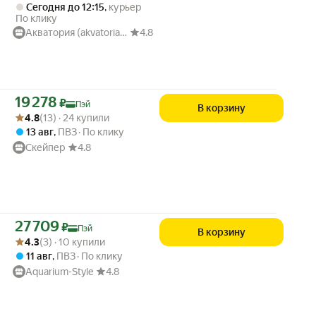
Сегодня до 12:15
,
курьер
По клику
Акватория (akvatoria.ru)
4.8
Цена с картой Яндекс Пэй 19278 ₽ вместо
19 278
₽
Пэй
В корзину
Рейтинг товара: 4.8 из 5
Оценок: (13) · 24 купили
4.8
(13) · 24 купили
13 авг
,
ПВЗ
По клику
Скейпер
4.8
Цена с картой Яндекс Пэй 27709 ₽ вместо
27 709
₽
Пэй
В корзину
Рейтинг товара: 4.3 из 5
Оценок: (3) · 10 купили
4.3
(3) · 10 купили
11 авг
,
ПВЗ
По клику
Aquarium-Style
4.8