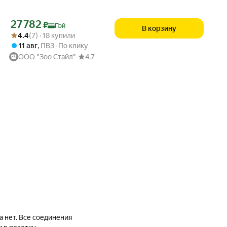
Цена с картой Яндекс Пэй 27782 ₽ вместо
27 782
₽
Пэй
В корзину
Рейтинг товара: 4.4 из 5
Оценок: (7) · 18 купили
4.4
(7) · 18 купили
11 авг
,
ПВЗ
По клику
ООО "Зоо Стайл"
4.7
а нет. Все соединения