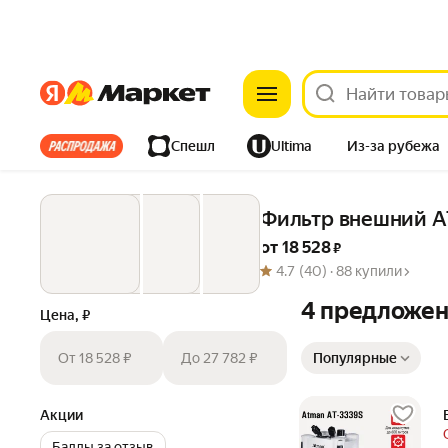
Яндекс
Яндекс
Все хиты
Спешл
Ultima
Из-за рубежа
Дом
Ремонт
Детям
Красота
Электроника
Фильтр внешний AT
от 
18 528
 ₽
4.7
(40) ·
88 купили
4 предложе
Цена, ₽
Сортировка товаров
От 18 528 ₽
До 27 782 ₽
Популярные
Акции
Баллы за отзыв