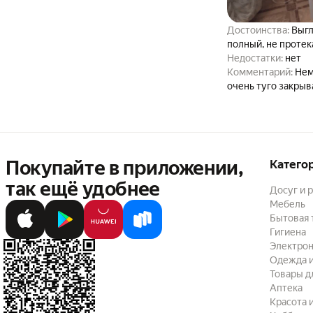
Достоинства:
Выгл
полный, не протека
Недостатки:
нет
Комментарий:
Нем
очень туго закрыва
трубки обмотки ср
вероятно, будем п
хорошие, шариков 
Тетра 1200 на дру
просто покачивани
Покупайте в приложении,
Катего
день, быстрая да 
так ещё удобнее
Досуг и 
Мебель
Бытовая 
Гигиена
Электрон
Одежда и
Товары д
Аптека
Красота 