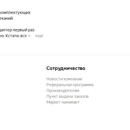
р комплектующих
реканий
даптер первый раз
о. Кстати, все па
ещё
ожить шланги,
ля даже есть. Губки
е надо) у нас еще
и, выгналась быстро
авцу! Доставка день в
Сотрудничество
Новости компании
Реферальная программа
Производителям
Пункт выдачи заказов
Маркет нанимает