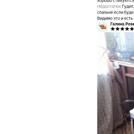
хорошо стыкуются 
Недостатки:
Гудит, дребезжит , булькает , шелестит как самолёт . Стоит в зале , аж немного напрягает з
спальне если будет стоять ,с ума сойти м
Видимо это и есть его рабочий звук . Запустить оказалось тем ещё квэстом. Кнопка так и н
Галина Роз
воду по шлангам . Пришлось сначала часть вод
еле как кнопкой п
Комментарий:
Пора
отработал неделю 
гудеть ещё сильней . Напор очень мощный , на объем аквариума чистыми 260л ,длинной 140 с
машинка получается . На
2025г и эта лошадка работает без нареканий до сих пор . Шуметь перестал спустя время , видимо там все
притерлось и затих