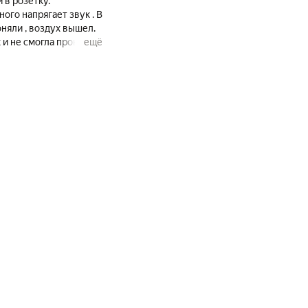
 в розетку.
ещё
одмен , начинает