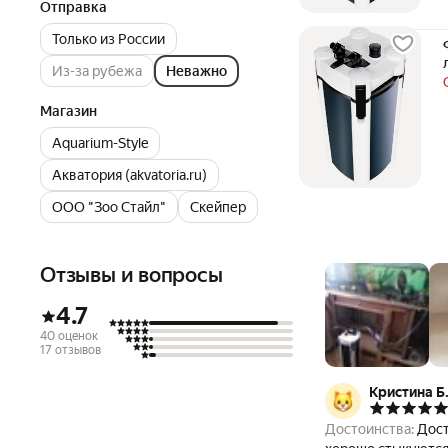
Отправка
Только из России
Из-за рубежа
Неважно
Магазин
Aquarium-Style
Акватория (akvatoria.ru)
ООО "Зоо Стайл"
Скейпер
Отзывы и вопросы
4.7
40 оценок
17 отзывов
Кристина Б
Достоинства:
Дост