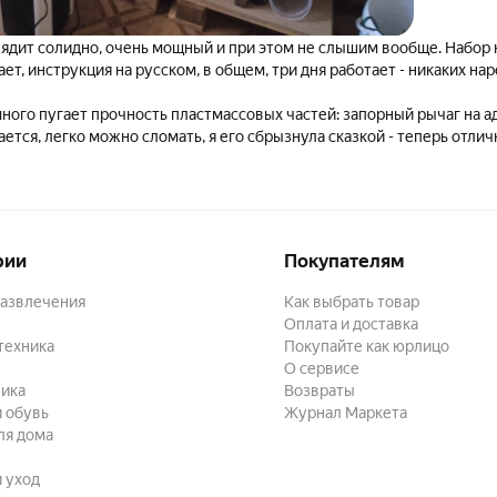
ядит солидно, очень мощный и при этом не слышим вообще. Набо
ет, инструкция на русском, в общем, три дня работает - никаких на
ного пугает прочность пластмассовых частей: запорный рычаг на а
ется, легко можно сломать, я его сбрызнула сказкой - теперь отличн
азу хоккей, никаких протекает. Пока не поняла, как удобнее распол
одрезать. Наполнитель отличные, всего достаточно, два пакетика уг
много. Швейцарии аж трехсборная, мне, например, такую длинную н
гой банке, так по тишине этот даже лучше. Пробка воздушная, кстат
ем фильтра, что очень порадовало. Пока все отлично, спасибо прод
рии
Покупателям
еще рассрочка. Посмотрим, как отработает месяц.
развлечения
Как выбрать товар
Оплата и доставка
техника
Покупайте как юрлицо
О сервисе
ика
Возвраты
 обувь
Журнал Маркета
ля дома
и уход