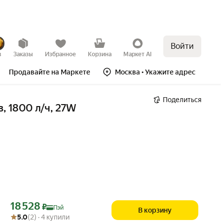
Войти
в
Заказы
Избранное
Корзина
Маркет AI
Продавайте на Маркете
Москва
• Укажите адрес
Поделиться
, 1800 л/ч, 27W
Цена с картой Яндекс Пэй 18528 ₽ вместо
18 528
₽
Пэй
В корзину
Рейтинг товара: 5.0 из 5
Оценок: (2) · 4 купили
5.0
(2) · 4 купили