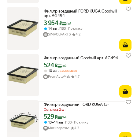
Фильтр воздшный FORD KUGA Goodwill
арт. AG494
3 954
Цена с картой Яндекс Пэй 3954 ₽ вместо
₽
Пэй
,
14 авг
ПВЗ
По клику
SIMVOLPARTS
4.2
Фильтр воздушный Goodwill арт. AG494
524
Цена с картой Яндекс Пэй 524 ₽ вместо
₽
Пэй
,
10 авг
самовывоз
PromAvtoMsk
4.7
Фильтр воздушный FORD KUGA 13-
Осталось 2 шт
529
Цена с картой Яндекс Пэй 529 ₽ вместо
₽
Пэй
,
13 – 14 авг
ПВЗ
По клику
Москворечье
4.7