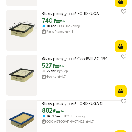
Фильтр воздушный FORD KUGA
740
Цена с картой Яндекс Пэй 740 ₽ вместо
₽
Пэй
,
10 авг
ПВЗ
По клику
Parts Planet
4.6
Фильтр воздушный GoodWill AG 494
527
Цена с картой Яндекс Пэй 527 ₽ вместо
₽
Пэй
,
25 авг
курьер
Форкс
4.7
Фильтр воздушный FORD KUGA 13-
882
Цена с картой Яндекс Пэй 882 ₽ вместо
₽
Пэй
,
16 – 17 авг
ПВЗ
По клику
ООО АВТОЗАПЧАСТИ52
4.7