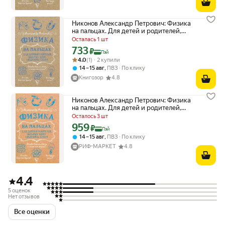
Никонов Александр Петрович: Физика
на пальцах. Для детей и родителей,
которые хотят объяснять детям
Осталась 1 шт
733
Цена с картой Яндекс Пэй 733 ₽ вместо
₽
Пэй
Рейтинг товара: 4.0 из 5
Оценок: (1) · 2 купили
4.0
(1) · 2 купили
,
14 – 15 авг
ПВЗ
По клику
Книгозор
4.8
Никонов Александр Петрович: Физика
на пальцах. Для детей и родителей,
которые хотят объяснять детям АСТ
Осталось 3 шт
2024
959
Цена с картой Яндекс Пэй 959 ₽ вместо
₽
Пэй
,
14 – 15 авг
ПВЗ
По клику
РИФ-МАРКЕТ
4.8
4.4
5 оценок
Нет отзывов
Все оценки