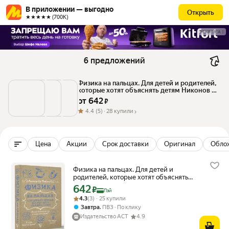
В приложении — выгодно
Открыть
★★★★★ (700К)
РЕКЛАМА
6 предложений
Физика на пальцах. Для детей и родителей, 
которые хотят объяснять детям Никонов А. 
П.
от 
642
 ₽
4.4
(5) ·
28 купили
Цена
Акции
Срок доставки
Оригинал
Обло
Физика на пальцах. Для детей и
родителей, которые хотят объяснять
детям Никонов Александр
642
Цена с картой Яндекс Пэй 642 ₽ вместо
₽
Пэй
Рейтинг товара: 4.3 из 5
Оценок: (3) · 25 купили
4.3
(3) · 25 купили
,
Завтра
ПВЗ
По клику
Издательство АСТ
4.9