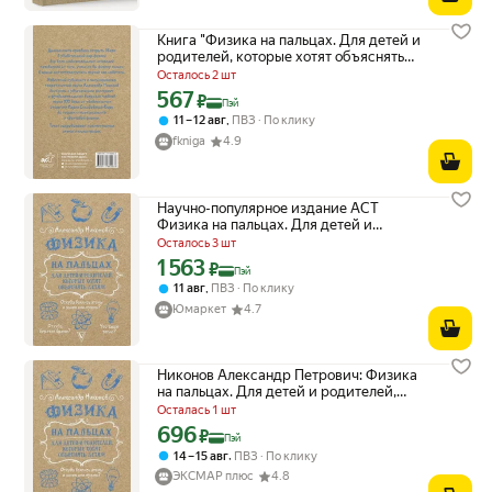
Книга "Физика на пальцах. Для детей и
родителей, которые хотят объяснять
детям", автор Никонов А. П,
Осталось 2 шт
издательство Времена
567
Цена с картой Яндекс Пэй 567 ₽ вместо
₽
Пэй
,
11 – 12 авг
ПВЗ
По клику
fkniga
4.9
Научно-популярное издание АСТ
Физика на пальцах. Для детей и
родителей, которые хотят объяснять
Осталось 3 шт
детям, А. П. Никонов, 2026 г
1 563
Цена с картой Яндекс Пэй 1563 ₽ вместо
₽
Пэй
,
11 авг
ПВЗ
По клику
Юмаркет
4.7
Никонов Александр Петрович: Физика
на пальцах. Для детей и родителей,
которые хотят объяснять детям АСТ
Осталась 1 шт
2024
696
Цена с картой Яндекс Пэй 696 ₽ вместо
₽
Пэй
,
14 – 15 авг
ПВЗ
По клику
ЭКСМАР плюс
4.8