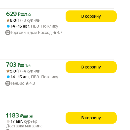
Цена с картой Яндекс Пэй 629 ₽ вместо
629
₽
Пэй
В корзину
Рейтинг товара: 5.0 из 5
Оценок: (1) · 8 купили
5.0
(1) · 8 купили
14 – 15 авг
,
ПВЗ
По клику
Торговый дом Восход
4.7
Цена с картой Яндекс Пэй 703 ₽ вместо
703
₽
Пэй
В корзину
Рейтинг товара: 5.0 из 5
Оценок: (1) · 4 купили
5.0
(1) · 4 купили
14 – 15 авг
,
ПВЗ
По клику
ТенБис
4.8
Цена с картой Яндекс Пэй 1183 ₽ вместо
1 183
₽
Пэй
В корзину
17 авг
,
курьер
Доставка магазина