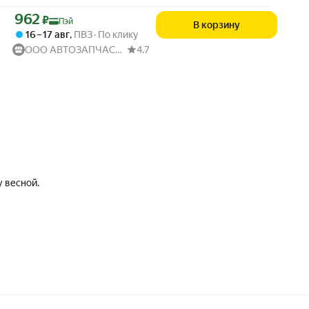
Цена с картой Яндекс Пэй 962 ₽ вместо
962
₽
Пэй
В корзину
16 – 17 авг
,
ПВЗ
По клику
ООО АВТОЗАПЧАСТИ52
4.7
у весной.