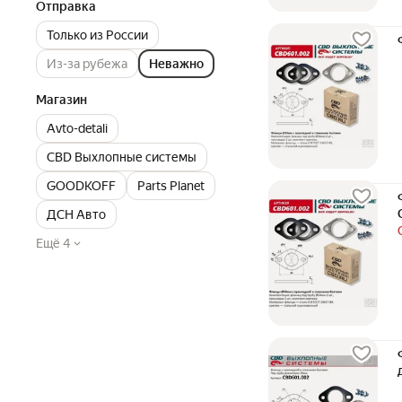
Отправка
Только из России
Из-за рубежа
Неважно
Магазин
Avto-detali
CBD Выхлопные системы
GOODKOFF
Parts Planet
ДСН Авто
Ещё 4