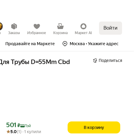
Войти
в
Заказы
Избранное
Корзина
Маркет AI
Продавайте на Маркете
Москва
• Укажите адрес
Поделиться
/Для Трубы D=55Mm Cbd 
Цена с картой Яндекс Пэй 501 ₽ вместо
501
₽
Пэй
В корзину
Рейтинг товара: 5.0 из 5
Оценок: (1) · 1 купили
5.0
(1) · 1 купили