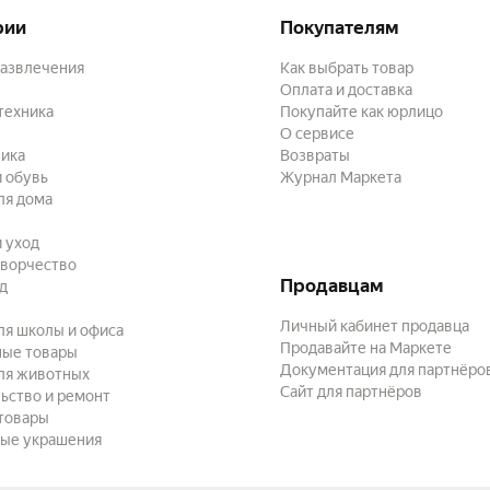
рии
Покупателям
развлечения
Как выбрать товар
Оплата и доставка
техника
Покупайте как юрлицо
О сервисе
ика
Возвраты
 обувь
Журнал Маркета
ля дома
и уход
творчество
Продавцам
ад
Личный кабинет продавца
ля школы и офиса
Продавайте на Маркете
ные товары
Документация для партнёро
ля животных
Сайт для партнёров
ьство и ремонт
товары
ые украшения