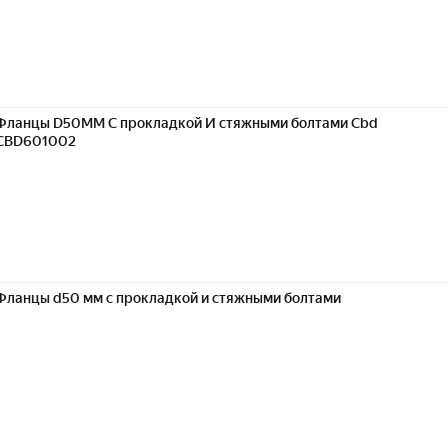
Фланцы D50ММ С прокладкой И стяжными болтами Cbd
CBD601002
Фланцы d50 мм с прокладкой и стяжными болтами