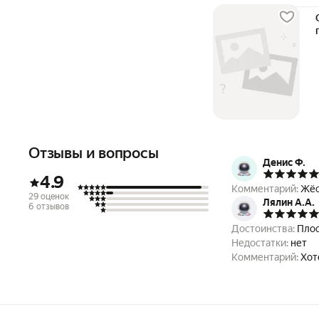
Отзывы и вопросы
Денис Ф.
4.9
Комментарий:
Жёс
29 оценок
Лялин А.А.
6 отзывов
Достоинства:
Плос
Недостатки:
нет
Комментарий:
Хот