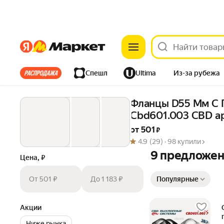
Яндекс
Яндекс
Все хиты
Спешл
Ultima
Из-за рубежа
Дом
Ремонт
Детям
Красота
Электроника
Фланцы D55 Мм С П
Cbd601.003 CBD ар
от 
501
 ₽
4.9
(29) ·
98 купили
9 предложе
Цена, ₽
Сортировка товаров
От 501 ₽
До 1 183 ₽
Популярные
Акции
Ниже рынка