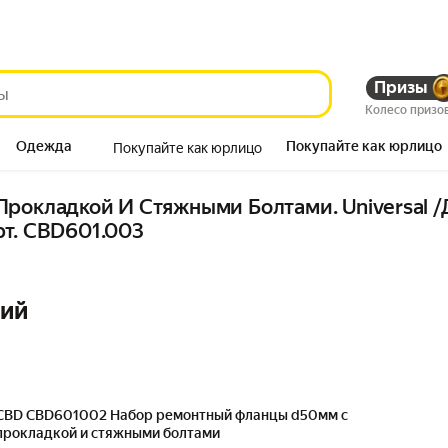
Призы
Колесо призо
Одежда
Покупайте как юрлицо
Покупайте как юрлицо
Продукты
рокладкой И Стяжными Болтами. Universal 
т. CBD601.003
ний
CBD CBD601002 Набор ремонтный фланцы d50мм с
прокладкой и стяжными болтами