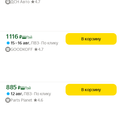
ДСН Авто
4.7
Цена с картой Яндекс Пэй 1116 ₽ вместо
1 116
₽
Пэй
В корзину
15 – 16 авг
,
ПВЗ
По клику
GOODKOFF
4.7
Цена с картой Яндекс Пэй 885 ₽ вместо
885
₽
Пэй
В корзину
12 авг
,
ПВЗ
По клику
Parts Planet
4.6