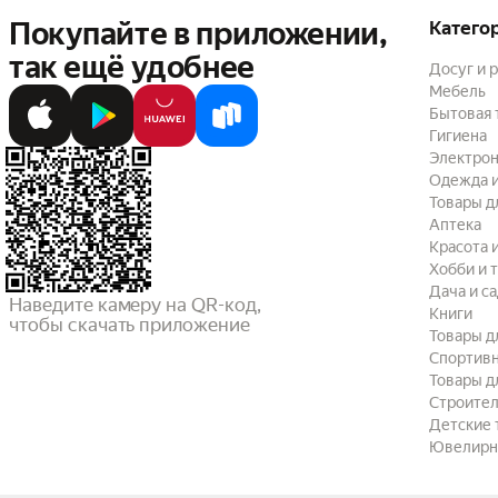
Покупайте в приложении,
Катего
так ещё удобнее
Досуг и 
Мебель
Бытовая 
Гигиена
Электрон
Одежда и
Товары д
Аптека
Красота 
Хобби и 
Дача и с
Наведите камеру на QR-код,

Книги
чтобы скачать приложение
Товары д
Спортив
Товары д
Строител
Детские 
Ювелирн