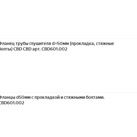
Фланец трубы глушителя d=50мм (прокладка, стяжные
болты) CBD CBD арт. CBD601.002
Фланцы d50мм с прокладкой и стяжными болтами.
CBD601.002