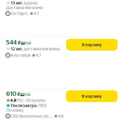
13 авг
,
курьер
Доставка магазина
Ол Партс
4.7
Цена с картой Яндекс Пэй 544 ₽ вместо
544
₽
Пэй
В корзину
12 авг
,
доставка магазина
Avto-detali
4.7
Цена с картой Яндекс Пэй 610 ₽ вместо
610
₽
Пэй
В корзину
Рейтинг товара: 4.9 из 5
Оценок: (15) · 58 купили
4.9
(15) · 58 купили
Послезавтра
,
ПВЗ
По клику
CBD Выхлопные системы
4.8