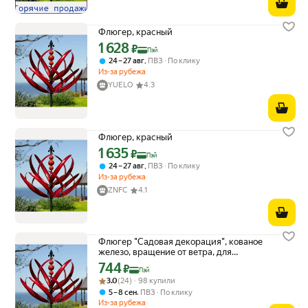
Флюгер, красный
1 628
Цена с картой Яндекс Пэй 1628 ₽ вместо
₽
Пэй
,
24 – 27 авг
ПВЗ
По клику
Из-за рубежа
YUELO
4.3
Флюгер, красный
1 635
Цена с картой Яндекс Пэй 1635 ₽ вместо
₽
Пэй
,
24 – 27 авг
ПВЗ
По клику
Из-за рубежа
ZNFC
4.1
Флюгер "Садовая декорация", кованое
железо, вращение от ветра, для
украшения сада
744
Цена с картой Яндекс Пэй 744 ₽ вместо
₽
Пэй
Рейтинг товара: 3.0 из 5
Оценок: (24) · 98 купили
3.0
(24) · 98 купили
,
5 – 8 сен
ПВЗ
По клику
Из-за рубежа