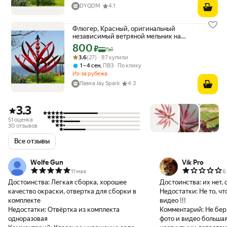
DYQDM
4.1
Флюгер, Красный, оригинальный
независимый ветряной мельник на
металлическом столбе для декорации
800
Цена с картой Яндекс Пэй 800 ₽ вместо
₽
Пэй
сада и двора
Рейтинг товара: 3.6 из 5
Оценок: (27) · 87 купили
3.6
(27) · 87 купили
,
1 – 4 сен
ПВЗ
По клику
Из-за рубежа
Лавка Jay Spark
4.3
3.3
51 оценка
30 отзывов
Все отзывы
Wolfe Gun
Vik Pro
11 мая
6
Достоинства:
Легкая сборка, хорошее
Достоинства:
их нет,
качество окраски, отвертка для сборки в
Недостатки:
Не то, чт
комплекте
видео !!!
Недостатки:
Отвёртка из комплекта
Комментарий:
Не бер
одноразовая
фото и видео больша