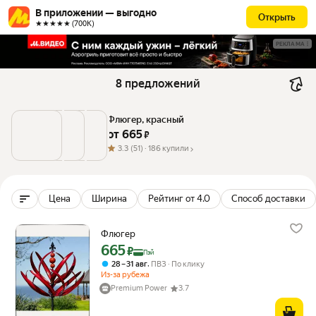
В приложении — выгодно
Открыть
★★★★★ (700К)
РЕКЛАМА
8 предложений
Флюгер, красный
от 
665
 ₽
3.3
(51) ·
186 купили
Цена
Ширина
Рейтинг от 4.0
Способ доставки
Флюгер
665
Цена с картой Яндекс Пэй 665 ₽ вместо
₽
Пэй
,
28 – 31 авг
ПВЗ
По клику
Из-за рубежа
Premium Power
3.7