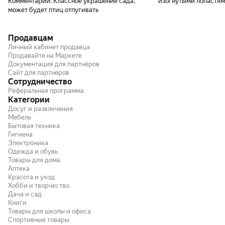
Комментарий:
Классное украшение сада,
изогнутыми лопастям
может будет птиц отпугивать
присылают другую ,
ровными, прямыми ло
смотрится и работает
Продавцам
Попробовал повернуть
отвалились от пайки 
Личный кабинет продавца
ЕРУНДА, НЕ СТОИТ Э
Продавайте на Маркете
Документация для партнёров
Сайт для партнёров
Сотрудничество
Реферальная программа
Категории
Досуг и развлечения
Мебель
Бытовая техника
Гигиена
Электроника
Одежда и обувь
Товары для дома
Аптека
Красота и уход
Хобби и творчество
Дача и сад
Книги
Товары для школы и офиса
Спортивные товары