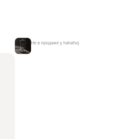
Не в продаже у hahafsq