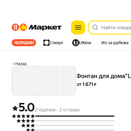
Яндекс
Яндекс
Все хиты
Спешл
Ultima
Из-за рубежа
Дом
Ремонт
Детям
Красота
Электроника
Назад
Фонтан для дома"Ц
от 
1 671
 ₽
5.0
2 оценки
2 отзыва
•