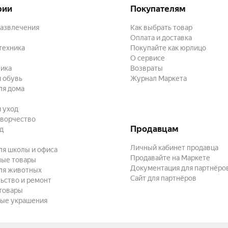
рии
Покупателям
развлечения
Как выбрать товар
Оплата и доставка
техника
Покупайте как юрлицо
О сервисе
ика
Возвраты
 обувь
Журнал Маркета
ля дома
и уход
творчество
Продавцам
ад
Личный кабинет продавца
ля школы и офиса
Продавайте на Маркете
ные товары
Документация для партнёро
ля животных
Сайт для партнёров
ьство и ремонт
товары
ые украшения