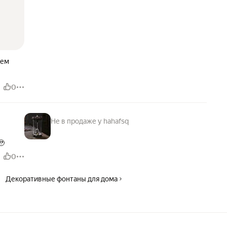
 чем
0
Не в продаже у hahafsq
🥹
0
Декоративные фонтаны для дома