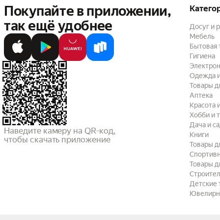
Покупайте в приложении,
Катего
так ещё удобнее
Досуг и 
Мебель
Бытовая 
Гигиена
Электрон
Одежда и
Товары д
Аптека
Красота 
Хобби и 
Дача и с
Наведите камеру на QR-код,

Книги
чтобы скачать приложение
Товары д
Спортив
Товары д
Строител
Детские 
Ювелирн