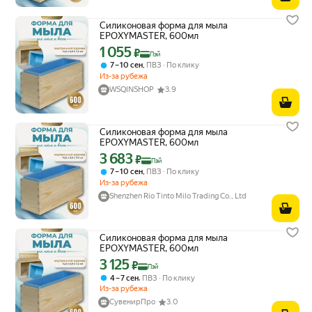
Силиконовая форма для мыла
EPOXYMASTER, 600мл
1 055
Цена с картой Яндекс Пэй 1055 ₽ вместо
₽
Пэй
,
7 – 10 сен
ПВЗ
По клику
Из-за рубежа
WSQINSHOP
3.9
Силиконовая форма для мыла
EPOXYMASTER, 600мл
3 683
Цена с картой Яндекс Пэй 3683 ₽ вместо
₽
Пэй
,
7 – 10 сен
ПВЗ
По клику
Из-за рубежа
Shenzhen Rio Tinto Milo Trading Co., Ltd
Силиконовая форма для мыла
EPOXYMASTER, 600мл
3 125
Цена с картой Яндекс Пэй 3125 ₽ вместо
₽
Пэй
,
4 – 7 сен
ПВЗ
По клику
Из-за рубежа
СувенирПро
3.0