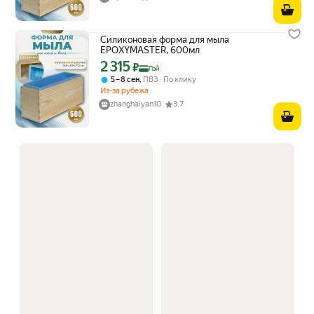
Силиконовая форма для мыла
EPOXYMASTER, 600мл
2 315
Цена с картой Яндекс Пэй 2315 ₽ вместо
₽
Пэй
,
5 – 8 сен
ПВЗ
По клику
Из-за рубежа
zhanghaiyan10
3.7