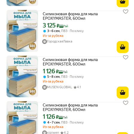
Силиконовая форма для мыла
EPOXYMASTER, 600мл
3 125
Цена с картой Яндекс Пэй 3125 ₽ вместо
₽
Пэй
,
3 – 6 сен
ПВЗ
По клику
Из-за рубежа
ГородскаяЛавка
Силиконовая форма для мыла
EPOXYMASTER, 600мл
1 126
Цена с картой Яндекс Пэй 1126 ₽ вместо
₽
Пэй
,
5 – 8 сен
ПВЗ
По клику
Из-за рубежа
MUSEN GLOBAL
4.1
Силиконовая форма для мыла
EPOXYMASTER, 600мл
1 126
Цена с картой Яндекс Пэй 1126 ₽ вместо
₽
Пэй
,
4 – 7 сен
ПВЗ
По клику
Из-за рубежа
xipiwen
4.2