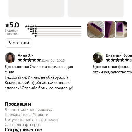
5.0
6 оценок
3 отзыва
Все отзывы
Анна Х.
Виталий Коря
22 ноября 2025
3
Достоинства:
Отличная формочка для
Достоинства:
форма 
мыла
отличная,качество то
Недостатки:
Их нет, не обнаружила!
Комментарий:
Удобная, качественно
сделали! Спасибо большое продавцу!
Продавцам
Личный кабинет продавца
Продавайте на Маркете
Документация для партнёров
Сайт для партнёров
Сотрудничество